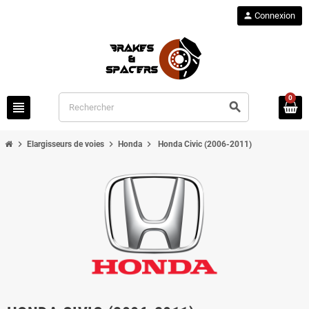
person
Connexion
0
view_headline
search
chevron_right
chevron_right
chevron_right
Elargisseurs de voies
Honda
Honda Civic (2006-2011)