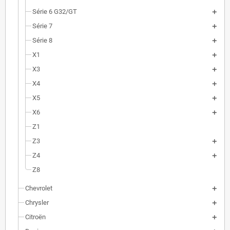
Série 6 G32/GT
Série 7
Série 8
X1
X3
X4
X5
X6
Z1
Z3
Z4
Z8
Chevrolet
Chrysler
Citroën