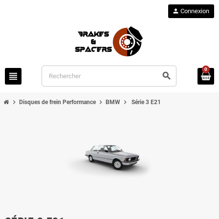
person
Connexion
0
view_headline
search
chevron_right
chevron_right
chevron_right
Disques de frein Performance
BMW
Série 3 E21