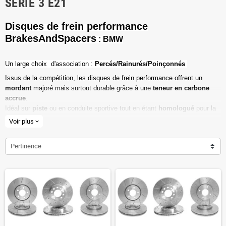
SÉRIE 3 E21
Disques de frein performance
BrakesAndSpacers
: BMW
Un l
arge choix d'association :
Percés/Rainurés/Poinçonnés
Issus de la compétition, les disques de frein performance offrent un
mordant
majoré mais surtout durable grâce à une
teneur en carbone
accrue
.
Idéal sur
piste
ou en conduite sportive tout en étant
homologué
pour la
route ouverte.
Voir plus
expand_more
Haute teneur en carbone
Pertinence
Vendu par paire
Valeur de friction maximale
Dimensions d'origine respectées
Installation en lieu et place.
Poids réduit de 20% en moyenne