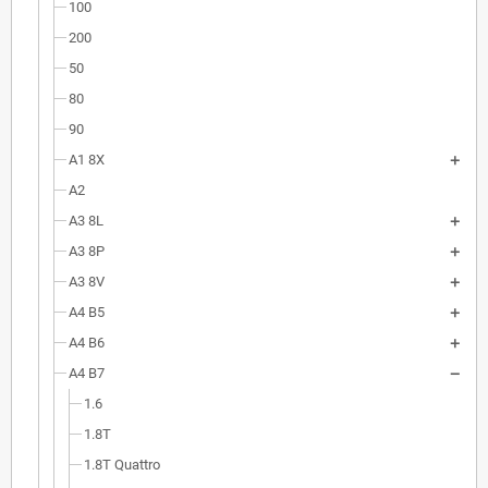
100
200
50
80
90
A1 8X
A2
A3 8L
A3 8P
A3 8V
A4 B5
A4 B6
A4 B7
1.6
1.8T
1.8T Quattro