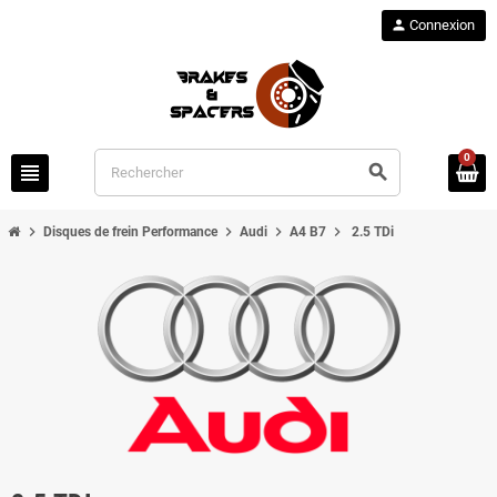
person
Connexion
0
view_headline
search
chevron_right
chevron_right
chevron_right
chevron_right
Disques de frein Performance
Audi
A4 B7
2.5 TDi