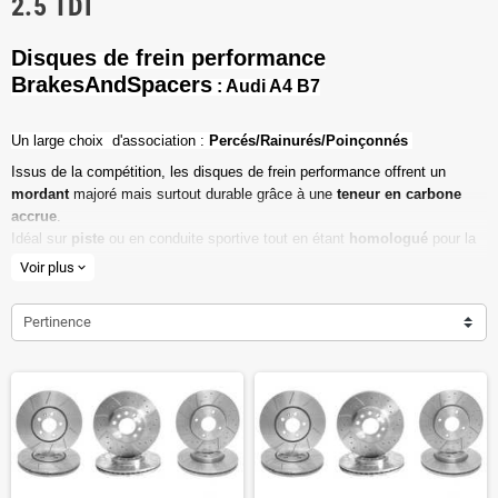
2.5 TDI
Disques de frein performance
BrakesAndSpacers
: Audi A4 B7
Un l
arge choix d'association :
Percés/Rainurés/Poinçonnés
Issus de la compétition, les disques de frein performance offrent un
mordant
majoré mais surtout durable grâce à une
teneur en carbone
accrue
.
Idéal sur
piste
ou en conduite sportive tout en étant
homologué
pour la
route ouverte.
Voir plus
expand_more
Haute teneur en carbone
Pertinence
Vendu par paire
Valeur de friction maximale
Dimensions d'origine respectées
Installation en lieu et place.
Poids réduit de 20% en moyenne