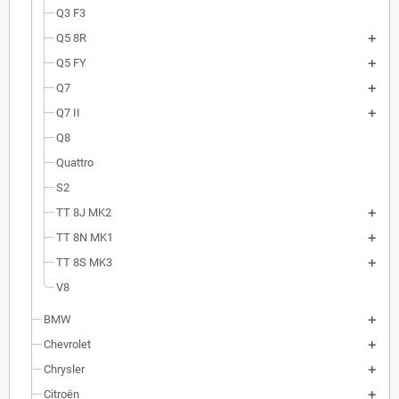
Q3 F3
Q5 8R
Q5 FY
Q7
Q7 II
Q8
Quattro
S2
TT 8J MK2
TT 8N MK1
TT 8S MK3
V8
BMW
Chevrolet
Chrysler
Citroën