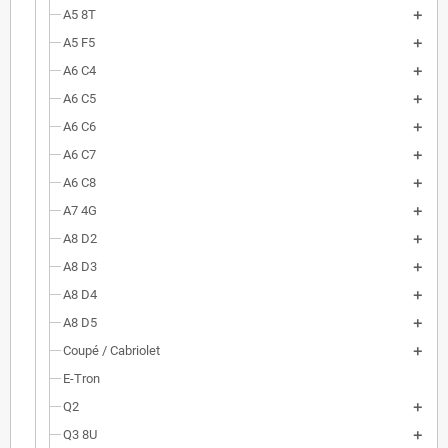
A5 8T
A5 F5
A6 C4
A6 C5
A6 C6
A6 C7
A6 C8
A7 4G
A8 D2
A8 D3
A8 D4
A8 D5
Coupé / Cabriolet
E-Tron
Q2
Q3 8U