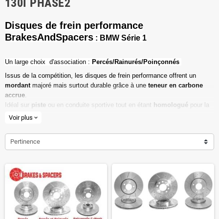
130I PHASE2
Disques de frein performance
BrakesAndSpacers
: BMW Série 1
Un l
arge choix d'association :
Percés/Rainurés/Poinçonnés
Issus de la compétition, les disques de frein performance offrent un
mordant
majoré mais surtout durable grâce à une
teneur en carbone
accrue
.
Idéal sur
piste
ou en conduite sportive tout en étant
homologué
pour la
route ouverte.
Voir plus
expand_more
Haute teneur en carbone
Pertinence
Vendu par paire
Valeur de friction maximale
Dimensions d'origine respectées
Installation en lieu et place.
Poids réduit de 20% en moyenne