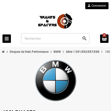
person
Connexion
0
view_headline
search
chevron_right
chevron_right
chevron_right
chevron_right
Disques de frein Performance
BMW
Série 1 E81/E82/E87/E88
130