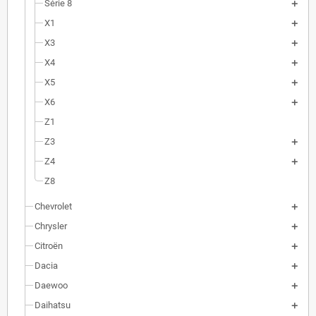
Série 8
X1
X3
X4
X5
X6
Z1
Z3
Z4
Z8
Chevrolet
Chrysler
Citroën
Dacia
Daewoo
Daihatsu