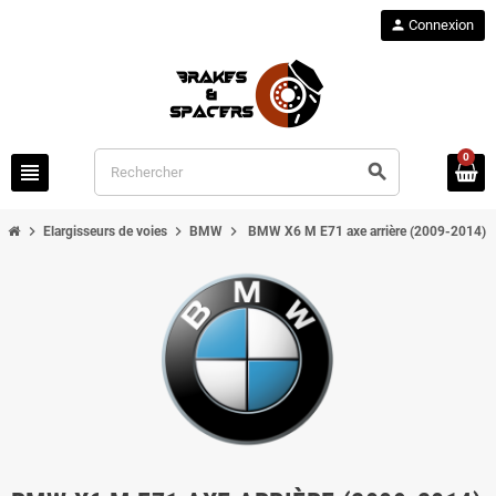
person
Connexion
0
view_headline
search
chevron_right
chevron_right
chevron_right
Elargisseurs de voies
BMW
BMW X6 M E71 axe arrière (2009-2014)