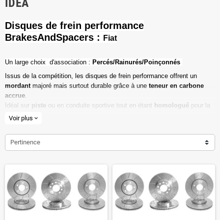
IDEA
Disques de frein performance
BrakesAndSpacers :
Fiat
Un l
arge choix d'association :
Percés/Rainurés/Poinçonnés
Issus de la compétition, les disques de frein performance offrent un
mordant
majoré mais surtout durable grâce à une
teneur en carbone
accrue
.
Idéal sur
piste
ou en conduite sportive tout en étant
homologué
pour la
route ouverte.
Voir plus
expand_more
Haute teneur en carbone
Pertinence
Vendu par paire
Valeur de friction maximale
Dimensions d'origine respectées
Installation en lieu et place.
Poids réduit de 20% en moyenne