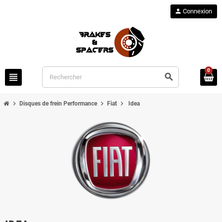
person
Connexion
0
view_headline
search
chevron_right
chevron_right
chevron_right
Disques de frein Performance
Fiat
Idea