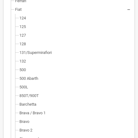
Ferrari
Fiat
124
125
127
128
131/Supermirafiori
132
500
500 Abarth
500L
850T/900T
Barchetta
Brava / Bravo 1
Bravo
Bravo 2