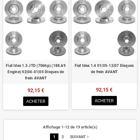
Fiat Idea 1.3 JTD (70bhp) (188.A9
Fiat Idea 1.4 01|05-12|07 Disques
Engine) 02|04-01|05 Disques de
de frein AVANT
frein AVANT
92,15 €
92,15 €
ACHETER
ACHETER
Affichage 1-12 de 19 article(s)
1
2
navigate_next
SUIVANT