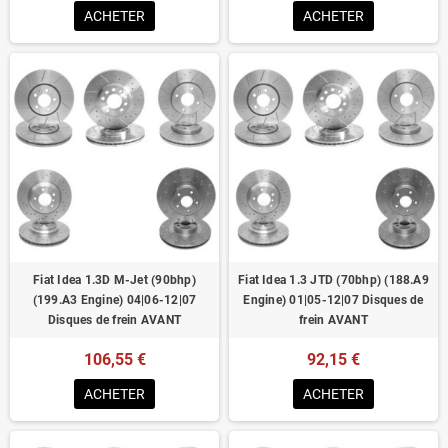
ACHETER
ACHETER
Fiat Idea 1.3D M-Jet (90bhp)
Fiat Idea 1.3 JTD (70bhp) (188.A9
(199.A3 Engine) 04|06-12|07
Engine) 01|05-12|07 Disques de
Disques de frein AVANT
frein AVANT
106,55 €
92,15 €
ACHETER
ACHETER