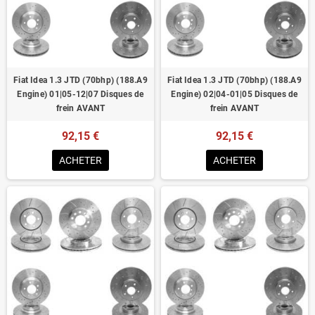
Homologué pour le contrôle technique
Fiat Idea 1.3 JTD (70bhp) (188.A9
Fiat Idea 1.3 JTD (70bhp) (188.A9
Engine) 01|05-12|07 Disques de
Engine) 02|04-01|05 Disques de
frein AVANT
frein AVANT
92,15 €
92,15 €
ACHETER
ACHETER