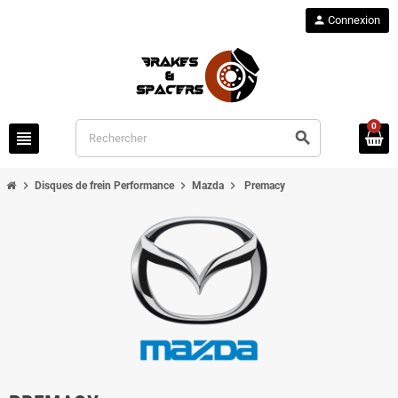
person
Connexion
0
view_headline
search
chevron_right
chevron_right
chevron_right
Disques de frein Performance
Mazda
Premacy