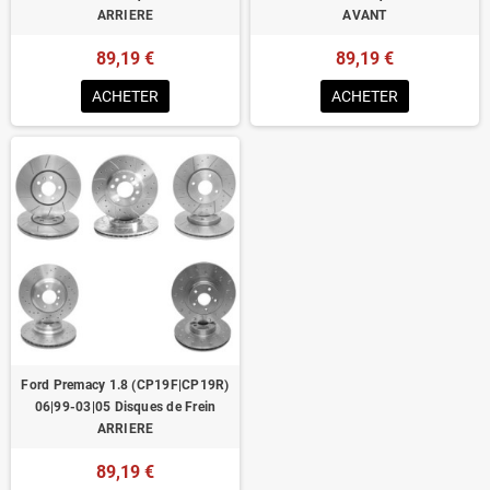
ARRIERE
AVANT
89,19 €
89,19 €
ACHETER
ACHETER
Ford Premacy 1.8 (CP19F|CP19R)
06|99-03|05 Disques de Frein
ARRIERE
89,19 €