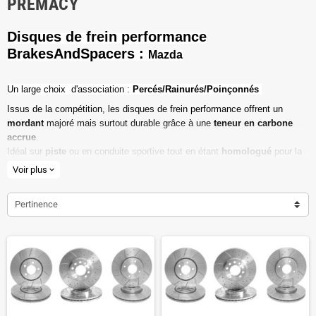
PREMACY
Disques de frein performance
BrakesAndSpacers :
Mazda
Un l
arge choix d'association :
Percés/Rainurés/Poinçonnés
Issus de la compétition, les disques de frein performance offrent un
mordant
majoré mais surtout durable grâce à une
teneur en carbone
accrue
.
Idéal sur
piste
ou en conduite sportive tout en étant
homologué
pour la
route ouverte.
Voir plus
expand_more
Haute teneur en carbone
Pertinence
Vendu par paire
Valeur de friction maximale
Dimensions d'origine respectées
Installation en lieu et place.
Poids réduit de 20% en moyenne