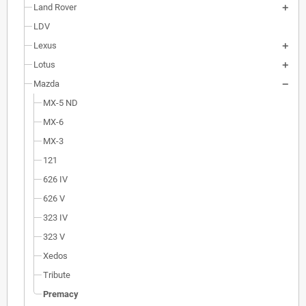
Land Rover
LDV
Lexus
Lotus
Mazda
MX-5 ND
MX-6
MX-3
121
626 IV
626 V
323 IV
323 V
Xedos
Tribute
Premacy