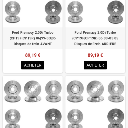
Homologué pour le contrôle technique
Ford Premacy 2.0Di Turbo
Ford Premacy 2.0Di Turbo
(CP19F|CP19R) 06|99-03|05
(CP19F|CP19R) 06|99-03|05
Disques de frein AVANT
Disques de Frein ARRIERE
89,19 €
89,19 €
ACHETER
ACHETER