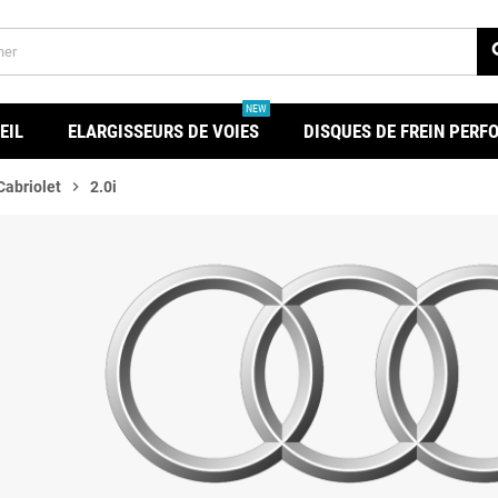
se
NEW
EIL
ELARGISSEURS DE VOIES
DISQUES DE FREIN PER
Cabriolet
chevron_right
2.0i