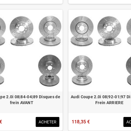
pe 2.0i 08|84-04|89 Disques de
Audi Coupe 2.0i 08|92-01|97 D
frein AVANT
Frein ARRIERE
€
118,35 €
ACHETER
A