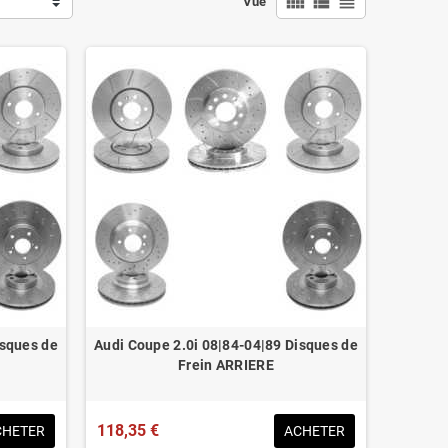
view_comfy
view_list
view_headline
Vue
isques de
Audi Coupe 2.0i 08|84-04|89 Disques de
Frein ARRIERE
118,35 €
CHETER
ACHETER