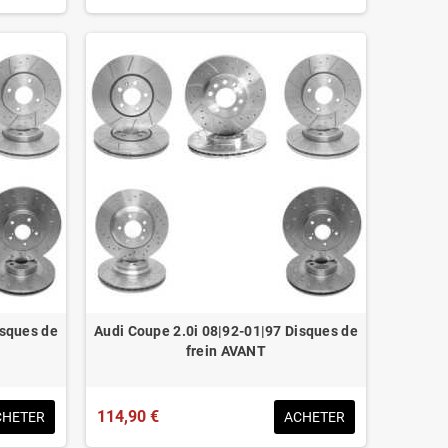
isques de
Audi Coupe 2.0i 08|92-01|97 Disques de
frein AVANT
114,90 €
CHETER
ACHETER