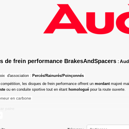
s de frein performance BrakesAndSpacers
: Aud
oix d'association :
Percés/Rainurés/Poinçonnés
 compétition, les disques de frein performance offrent un
mordant
majoré mai
iste
ou en conduite sportive tout en étant
homologué
pour la route ouverte.
eneur en carbone
ar paire
more
de friction maximale