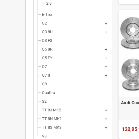
2.8
E-Tron
Q2
Q3 8U
Q3 F3
Q5 8R
Q5 FY
Q7
Q7 II
Q8
Quattro
S2
Audi Cou
TT 8J MK2
TT 8N MK1
TT 8S MK3
120,95 
V8