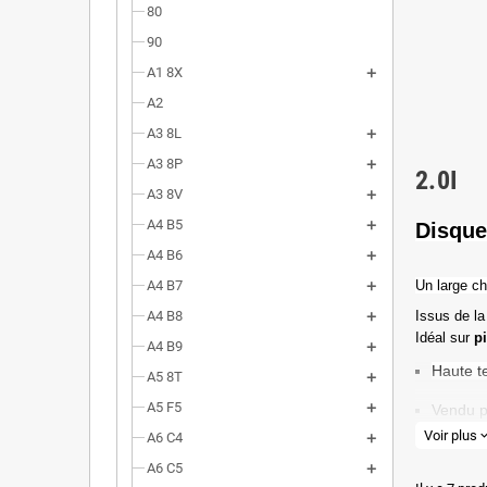
80
90
A1 8X
A2
A3 8L
A3 8P
2.0I
A3 8V
A4 B5
Disque
A4 B6
A4 B7
Un l
arge ch
A4 B8
Issus de la
Idéal sur
p
A4 B9
Haute t
A5 8T
A5 F5
Vendu p
Voir plus
expand_
A6 C4
Valeur 
A6 C5