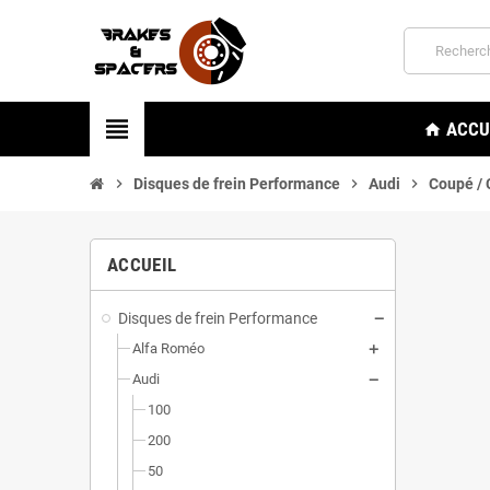
view_headline
ACCU
home
chevron_right
Disques de frein Performance
chevron_right
Audi
chevron_right
Coupé / 
ACCUEIL
Disques de frein Performance
Alfa Roméo
Audi
100
200
50