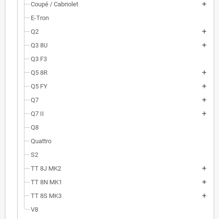
Coupé / Cabriolet
E-Tron
Q2
Q3 8U
Q3 F3
Q5 8R
Q5 FY
Q7
Q7 II
Q8
Quattro
S2
TT 8J MK2
TT 8N MK1
TT 8S MK3
V8