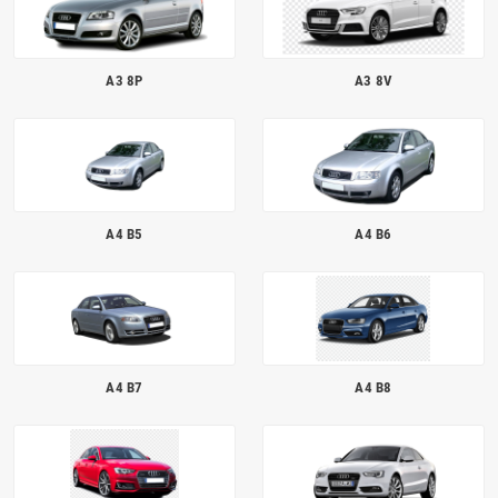
A3 8P
A3 8V
A4 B5
A4 B6
A4 B7
A4 B8