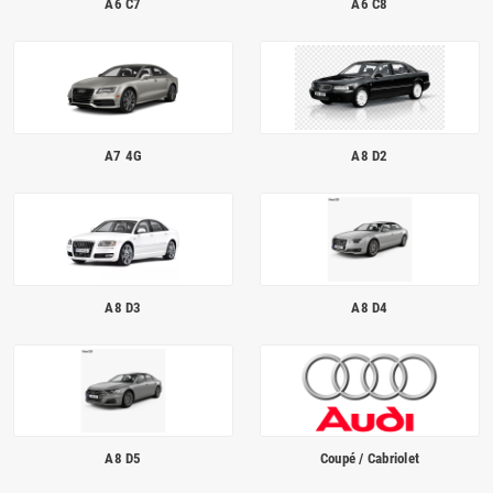
A6 C7
A6 C8
A7 4G
A8 D2
A8 D3
A8 D4
A8 D5
Coupé / Cabriolet