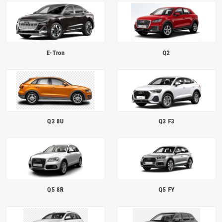
E-Tron
Q2
Q3 8U
Q3 F3
Q5 8R
Q5 FY