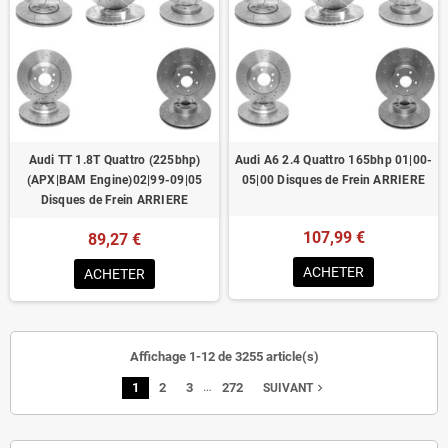
Audi TT 1.8T Quattro (225bhp)
Audi A6 2.4 Quattro 165bhp 01|00-
(APX|BAM Engine)02|99-09|05
05|00 Disques de Frein ARRIERE
Disques de Frein ARRIERE
107,99 €
89,27 €
ACHETER
ACHETER
Affichage 1-12 de 3255 article(s)
…
1
2
3
272
navigate_next
SUIVANT