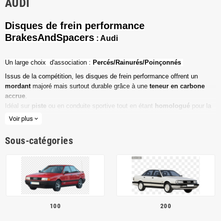
AUDI
Disques de frein performance
BrakesAndSpacers
: Audi
Un l
arge choix d'association :
Percés/Rainurés/Poinçonnés
Issus de la compétition, les disques de frein performance offrent un
mordant
majoré mais surtout durable grâce à une
teneur en carbone
accrue
.
Idéal sur
piste
ou en conduite sportive tout en étant
homologué
pour la
route ouverte.
Voir plus
expand_more
Haute teneur en carbone
Sous-catégories
Vendu par paire
Valeur de friction maximale
Dimensions d'origine respectées
Installation en lieu et place.
100
200
Poids réduit de 20% en moyenne