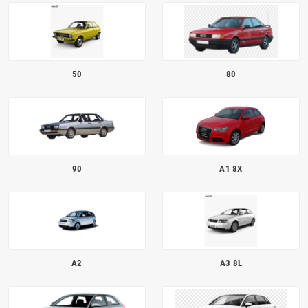
Homologué pour le contrôle technique
50
80
90
A1 8X
A2
A3 8L