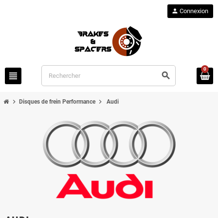
person
Connexion
0
view_headline
search
chevron_right
chevron_right
Disques de frein Performance
Audi