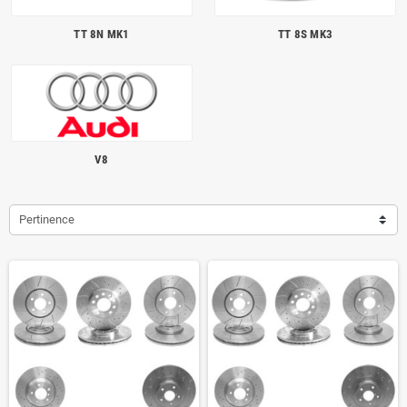
TT 8N MK1
TT 8S MK3
V8
Pertinence