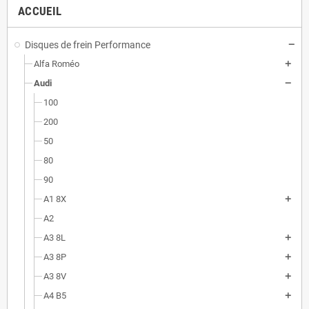
ACCUEIL
Disques de frein Performance
Alfa Roméo
Audi
100
200
50
80
90
A1 8X
A2
A3 8L
A3 8P
A3 8V
A4 B5