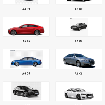
A4 B9
A5 8T
A5 F5
A6 C4
A6 C5
A6 C6