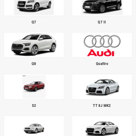
Q7
Q7 II
Q8
Quattro
S2
TT 8J MK2