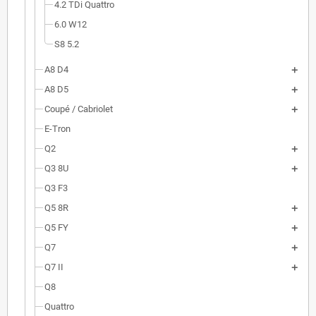
4.2 TDi Quattro
6.0 W12
S8 5.2
A8 D4
A8 D5
Coupé / Cabriolet
E-Tron
Q2
Q3 8U
Q3 F3
Q5 8R
Q5 FY
Q7
Q7 II
Q8
Quattro