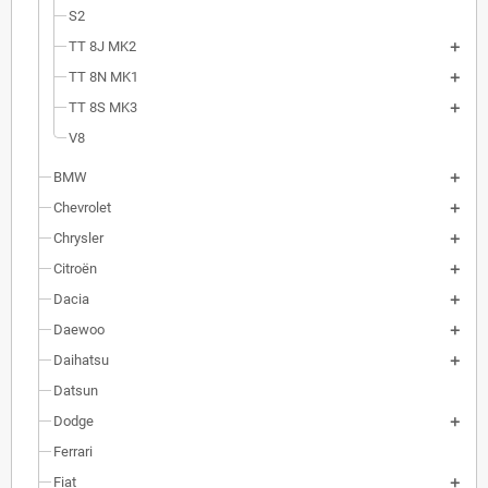
S2
TT 8J MK2
TT 8N MK1
TT 8S MK3
V8
BMW
Chevrolet
Chrysler
Citroën
Dacia
Daewoo
Daihatsu
Datsun
Dodge
Ferrari
Fiat