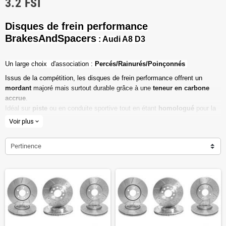
3.2 FSI
Disques de frein performance
BrakesAndSpacers
: Audi A8 D3
Un l
arge choix d'association :
Percés/Rainurés/Poinçonnés
Issus de la compétition, les disques de frein performance offrent un
mordant
majoré mais surtout durable grâce à une
teneur en carbone
accrue
.
Idéal sur
piste
ou en conduite sportive tout en étant
homologué
pour la
route ouverte.
Voir plus
expand_more
Haute teneur en carbone
Pertinence
Vendu par paire
Valeur de friction maximale
Dimensions d'origine respectées
Installation en lieu et place.
Poids réduit de 20% en moyenne