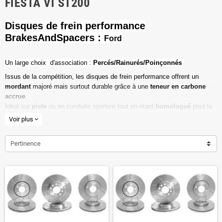
FIESTA VI ST200
Disques de frein performance
BrakesAndSpacers :
Ford
Un l
arge choix d'association :
Percés/Rainurés/Poinçonnés
Issus de la compétition, les disques de frein performance offrent un
mordant
majoré mais surtout durable grâce à une
teneur en carbone
accrue
.
Idéal sur
piste
ou en conduite sportive tout en étant
homologué
pour la
route ouverte.
Voir plus
expand_more
Haute teneur en carbone
Pertinence
Vendu par paire
Valeur de friction maximale
Dimensions d'origine respectées
Installation en lieu et place.
Poids réduit de 20% en moyenne