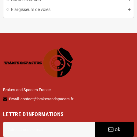
Elargisseurs de voies
Brakes and Spacers France
Email
: contact@brakesandspacers.fr
LETTRE D'INFORMATIONS
ok