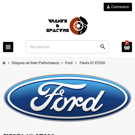
person
Connexion
0
view_headline
search
chevron_right
chevron_right
chevron_right
Disques de frein Performance
Ford
Fiesta VI ST200