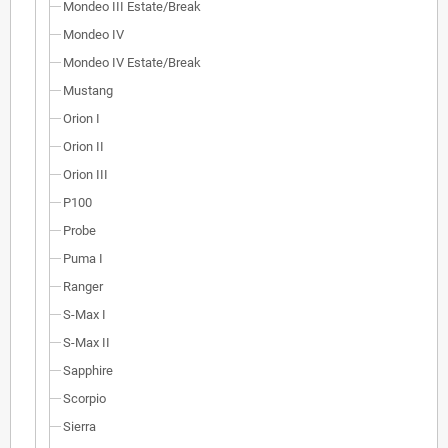
Mondeo III Estate/Break
Mondeo IV
Mondeo IV Estate/Break
Mustang
Orion I
Orion II
Orion III
P100
Probe
Puma I
Ranger
S-Max I
S-Max II
Sapphire
Scorpio
Sierra