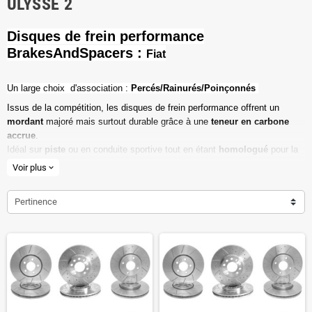
ULYSSE 2
Disques de frein performance
BrakesAndSpacers :
Fiat
Un l
arge choix d'association :
Percés/Rainurés/Poinçonnés
Issus de la compétition, les disques de frein performance offrent un
mordant
majoré mais surtout durable grâce à une
teneur en carbone
accrue
.
Idéal sur
piste
ou en conduite sportive tout en étant
homologué
pour la
route ouverte.
Voir plus
expand_more
Haute teneur en carbone
Pertinence
Vendu par paire
Valeur de friction maximale
Dimensions d'origine respectées
Installation en lieu et place.
Poids réduit de 20% en moyenne