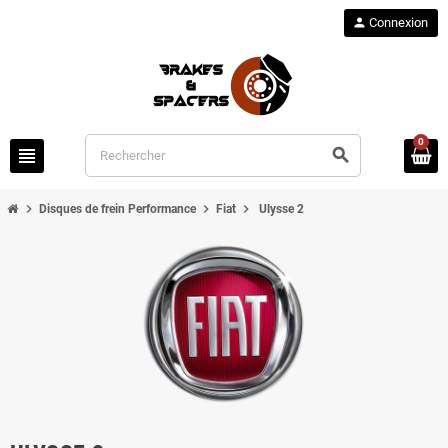
person
Connexion
0
view_headline
search
chevron_right
chevron_right
chevron_right
Disques de frein Performance
Fiat
Ulysse 2