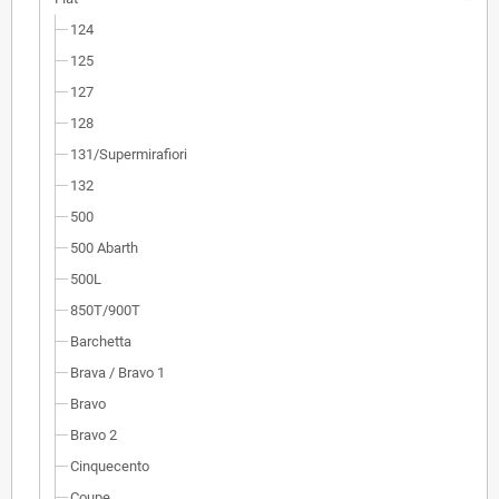
124
125
127
128
131/Supermirafiori
132
500
500 Abarth
500L
850T/900T
Barchetta
Brava / Bravo 1
Bravo
Bravo 2
Cinquecento
Coupe