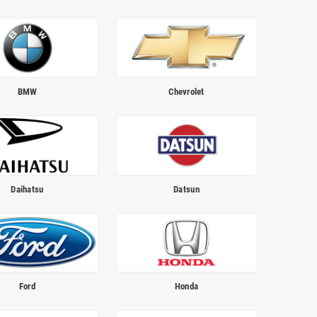
BMW
Chevrolet
Daihatsu
Datsun
Ford
Honda