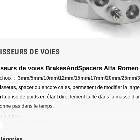
ISSEURS DE VOIES
sseurs de voies BrakesAndSpacers Alfa Romeo 
choix :
3mm/5mm/10mm/12mm/15mm/17mm/20mm/25mm/
isseurs, spacer ou encore cales, permettent de modifier la largeu
a prise de poids en étant d
irectement taillé dans la masse d'
forme pas dans le temps.
e 5 à 50mm
 ou double boulonnerie
more
r paire
spécifique fournie
tégories