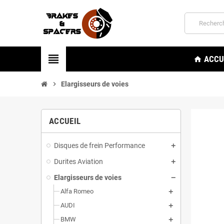
view_headline
ACCU
home
chevron_right
Elargisseurs de voies
ACCUEIL
Disques de frein Performance
Durites Aviation
Elargisseurs de voies
Alfa Romeo
AUDI
BMW