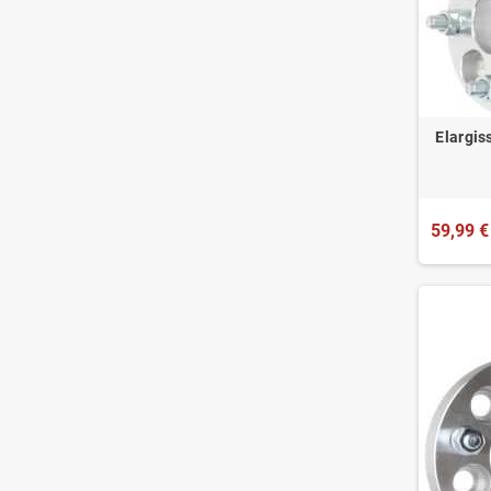
Elargis
59,99 €