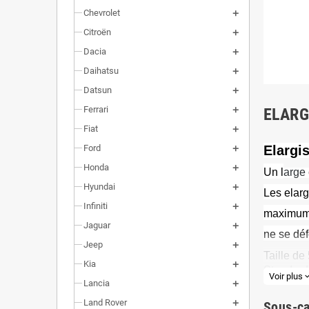
Chevrolet
Citroën
Dacia
Daihatsu
Datsun
Ferrari
ELARG
Fiat
Ford
Elargi
Honda
Un l
arge 
Hyundai
Les elarg
Infiniti
maximum l
Jaguar
ne se dé
Jeep
Taille d
Kia
Standard
Voir plus
expand_
Lancia
Vendu pa
Visserie 
Land Rover
Sous-ca