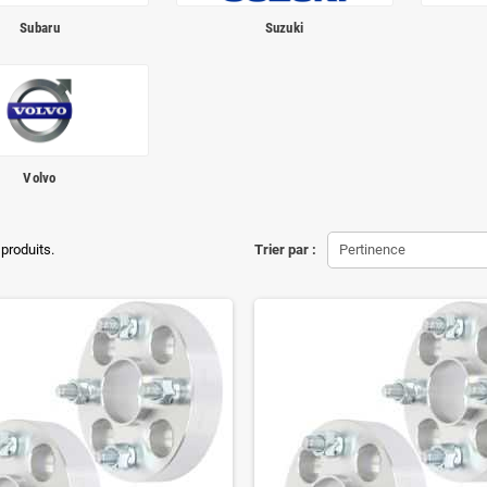
Subaru
Suzuki
Volvo
 produits.
Trier par :
Pertinence