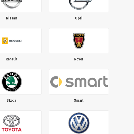
Nissan
Opel
Renault
Rover
Skoda
Smart