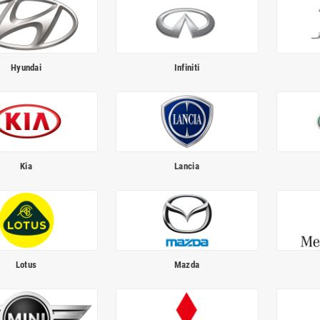
Hyundai
Infiniti
Kia
Lancia
Lotus
Mazda