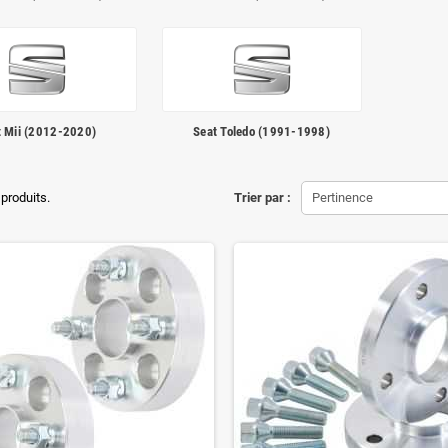
t Mii (2012-2020)
Seat Toledo (1991-1998)
 produits.
Trier par :
Pertinence