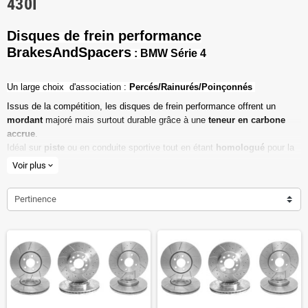
430I
Disques de frein performance
BrakesAndSpacers
: BMW Série 4
Un l
arge choix d'association :
Percés/Rainurés/Poinçonnés
Issus de la compétition, les disques de frein performance offrent un
mordant
majoré mais surtout durable grâce à une
teneur en carbone
accrue
.
Idéal sur
piste
ou en conduite sportive tout en étant
homologué
pour la
route ouverte.
Voir plus
expand_more
Haute teneur en carbone
Pertinence
Vendu par paire
Valeur de friction maximale
Dimensions d'origine respectées
Installation en lieu et place.
Poids réduit de 20% en moyenne