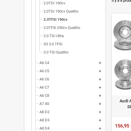
Dimensi
Il y a 8 prod
2.0TDi 190cv
Installa
2.0TDi 190cv Quattro
2.0TFSi 190cv
Poids r
2.0TFSi 250cv Quattro
Homolog
2.0 TDi Ultra
S5 3.0 TFSi
3.0 TDi Quattro
A6 C4
A6 C5
A6 C6
A6 C7
A6 C8
Audi 
A7 4G
D
A8 D2
A8 D3
156,95 
A8 D4