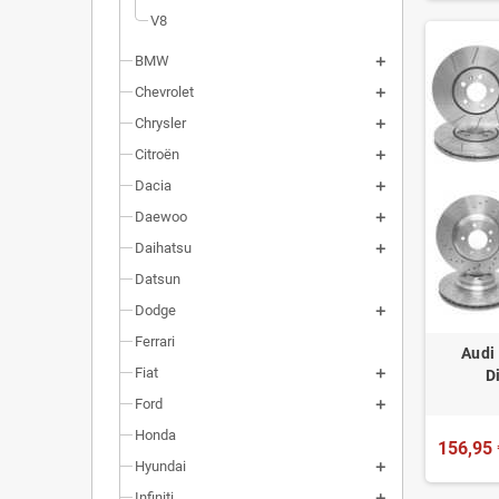
V8
BMW
Chevrolet
Chrysler
Citroën
Dacia
Daewoo
Daihatsu
Datsun
Dodge
Ferrari
Audi
Fiat
D
Ford
Honda
156,95 
Hyundai
Infiniti