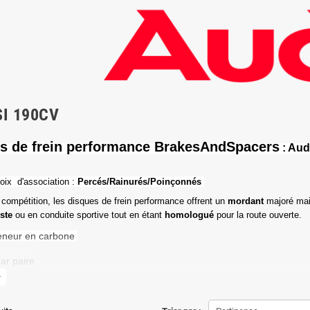
SI 190CV
s de frein performance BrakesAndSpacers
: Aud
oix d'association :
Percés/Rainurés/Poinçonnés
 compétition, les disques de frein performance offrent un
mordant
majoré mai
iste
ou en conduite sportive tout en étant
homologué
pour la route ouverte.
eneur en carbone
ar paire
more
de friction maximale