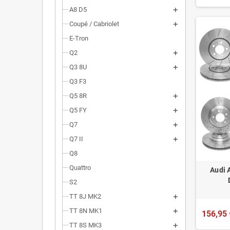
A8 D5
Coupé / Cabriolet
E-Tron
Q2
Q3 8U
Q3 F3
Q5 8R
Q5 FY
Q7
Q7 II
Q8
Quattro
Audi 
S2
TT 8J MK2
TT 8N MK1
156,95 
TT 8S MK3