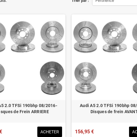
ons d'origine respectées
uits.
Trier par :
Pertinence
tion en lieu et place.
éduit de 20% en moyenne
ué pour le contrôle technique
A5 2.0 TFSi 190bhp 08/2016-
Audi A5 2.0 TFSi 190bhp 08
isques de Frein ARRIERE
Disques de frein AVAN
€
156,95 €
ACHETER
A