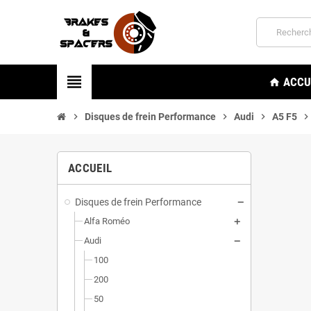
view_headline
ACCU
home
chevron_right
Disques de frein Performance
chevron_right
Audi
chevron_right
A5 F5
chevron_righ
ACCUEIL
Disques de frein Performance
Alfa Roméo
Audi
100
200
50