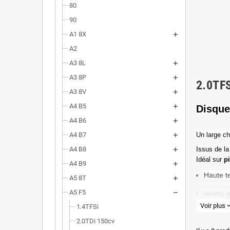
80
90
A1 8X
A2
A3 8L
A3 8P
2.0TF
A3 8V
A4 B5
Disque
A4 B6
A4 B7
Un l
arge ch
A4 B8
Issus de la
Idéal sur
p
A4 B9
Haute t
A5 8T
A5 F5
Vendu p
Voir plus
expand_
1.4TFSi
Valeur 
2.0TDi 150cv