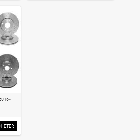
2016-
T
CHETER