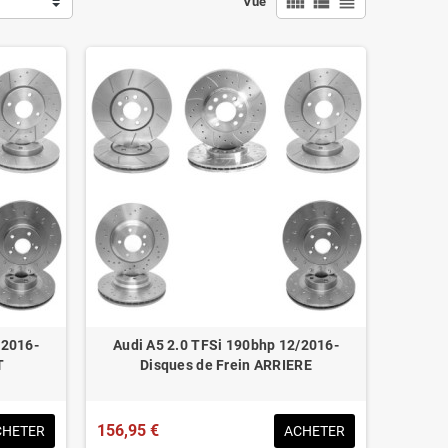
view_comfy
view_list
view_headline
Vue
/2016-
Audi A5 2.0 TFSi 190bhp 12/2016-
T
Disques de Frein ARRIERE
156,95 €
CHETER
ACHETER