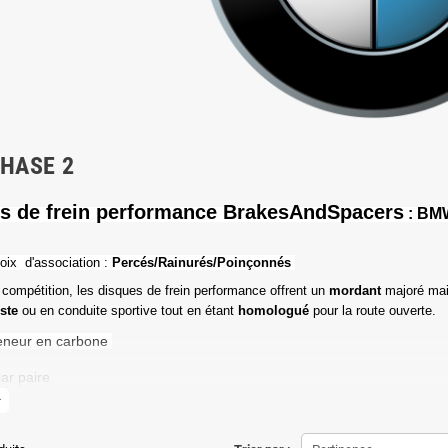
PHASE 2
s de frein performance BrakesAndSpacers
: BMW
oix d'association :
Percés/Rainurés/Poinçonnés
 compétition, les disques de frein performance offrent un
mordant
majoré mai
iste
ou en conduite sportive tout en étant
homologué
pour la route ouverte.
eneur en carbone
ar paire
more
de friction maximale