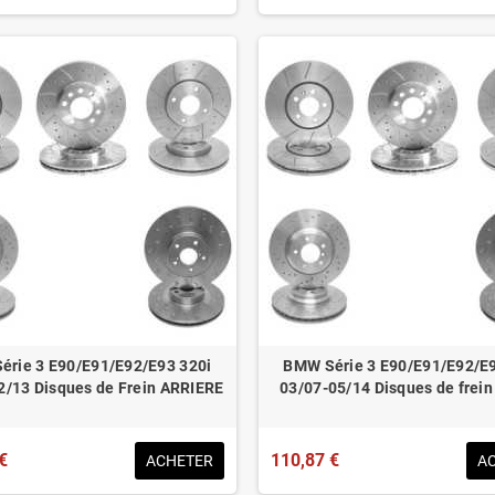
érie 3 E90/E91/E92/E93 320i
BMW Série 3 E90/E91/E92/E9
2/13 Disques de Frein ARRIERE
03/07-05/14 Disques de frei
€
110,87 €
ACHETER
A