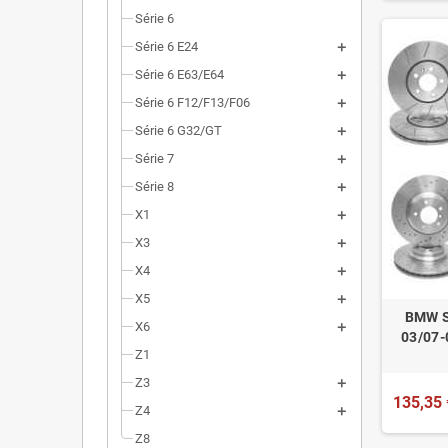
Série 6
Série 6 E24
Série 6 E63/E64
Série 6 F12/F13/F06
Série 6 G32/GT
Série 7
Série 8
X1
X3
X4
X5
BMW S
X6
03/07-
Z1
Z3
135,35 
Z4
Z8