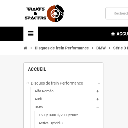
view_headline
ACCU
home
chevron_right
Disques de frein Performance
chevron_right
BMW
chevron_right
Série 3
ACCUEIL
Disques de frein Performance
Alfa Roméo
Audi
BMW
1600/1600Ti/2000/2002
Active Hybrid 3