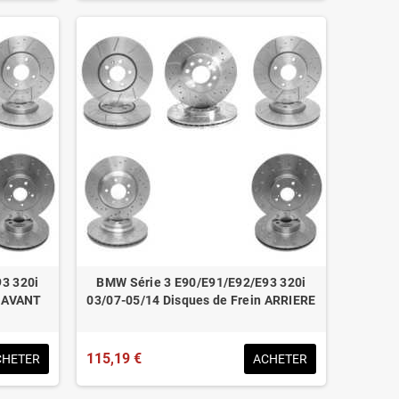
3 320i
BMW Série 3 E90/E91/E92/E93 320i
n AVANT
03/07-05/14 Disques de Frein ARRIERE
115,19 €
CHETER
ACHETER