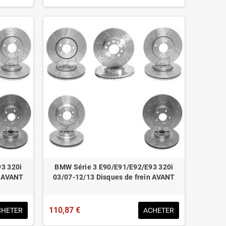
3 320i
BMW Série 3 E90/E91/E92/E93 320i
n AVANT
03/07-12/13 Disques de frein AVANT
110,87 €
CHETER
ACHETER