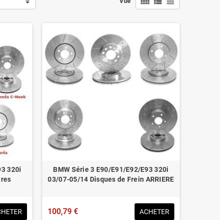
view_comfy
view_list
view_headline
Vue
3 320i
BMW Série 3 E90/E91/E92/E93 320i
ères
03/07-05/14 Disques de Frein ARRIERE
100,79 €
CHETER
ACHETER