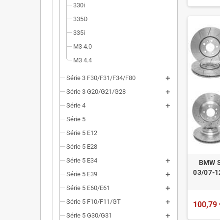
330i
335D
335i
M3 4.0
M3 4.4
Série 3 F30/F31/F34/F80
Série 3 G20/G21/G28
Série 4
Série 5
Série 5 E12
Série 5 E28
Série 5 E34
BMW S
03/07-1
Série 5 E39
Série 5 E60/E61
Série 5 F10/F11/GT
100,79 
Série 5 G30/G31