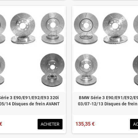
érie 3 E90/E91/E92/E93 320i
BMW Série 3 E90/E91/E92/E9
05/14 Disques de frein AVANT
03/07-12/13 Disques de frei
€
135,35 €
ACHETER
A