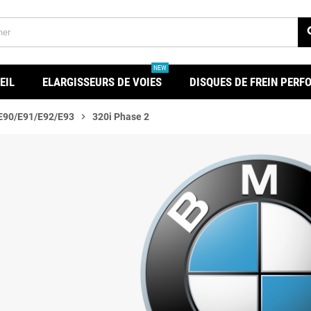
se
NEW
EIL
ELARGISSEURS DE VOIES
DISQUES DE FREIN PER
 E90/E91/E92/E93
chevron_right
320i Phase 2