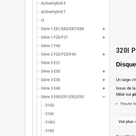
ActiveHybrid 5
ActiveHybrid 7
i3
Série 1 E81/E82/E87/E88
Série 1 F20/F21
Série 1 F40
320I 
Série 2 F22/F23/F45
Série 3 E21
Disque
Série 3 E30
Série 3 E36
Un l
arge ch
Série 3 E46
Issus de la
Idéal sur
p
Série 3 E90/E91/E92/E93
Haute t
316D
316ti
Vendu p
Voir plus
expand_
318Ci
Valeur 
318D