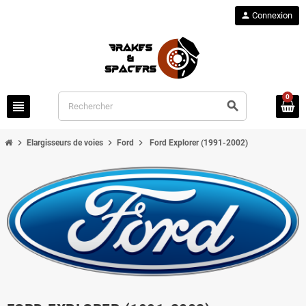
person
Connexion
0
view_headline
search
chevron_right
chevron_right
chevron_right
Elargisseurs de voies
Ford
Ford Explorer (1991-2002)