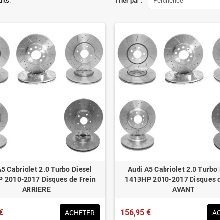
ons d'origine respectées
uits.
Trier par :
Pertinence
tion en lieu et place.
éduit de 20% en moyenne
ué pour le contrôle technique
A5 Cabriolet 2.0 Turbo Diesel
Audi A5 Cabriolet 2.0 Turbo 
 2010-2017 Disques de Frein
141BHP 2010-2017 Disques d
ARRIERE
AVANT
€
156,95 €
ACHETER
A