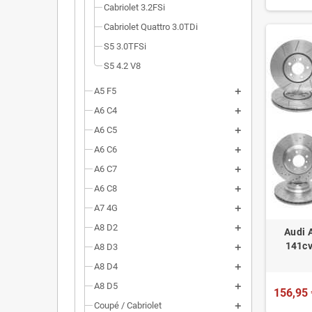
Cabriolet 3.2FSi
Cabriolet Quattro 3.0TDi
S5 3.0TFSi
S5 4.2 V8
A5 F5
A6 C4
A6 C5
A6 C6
A6 C7
A6 C8
A7 4G
A8 D2
Audi 
141cv
A8 D3
A8 D4
A8 D5
156,95 
Coupé / Cabriolet