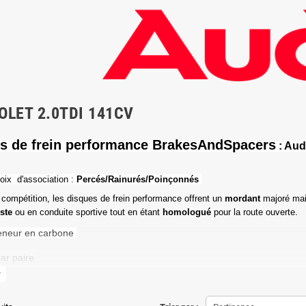
OLET 2.0TDI 141CV
s de frein performance BrakesAndSpacers
: Aud
oix d'association :
Percés/Rainurés/Poinçonnés
 compétition, les disques de frein performance offrent un
mordant
majoré mai
iste
ou en conduite sportive tout en étant
homologué
pour la route ouverte.
eneur en carbone
ar paire
more
de friction maximale