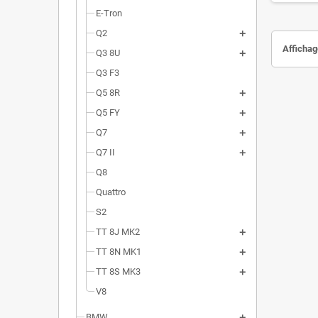
E-Tron
Q2
Affichage
Q3 8U
Q3 F3
Q5 8R
Q5 FY
Q7
Q7 II
Q8
Quattro
S2
TT 8J MK2
TT 8N MK1
TT 8S MK3
V8
BMW