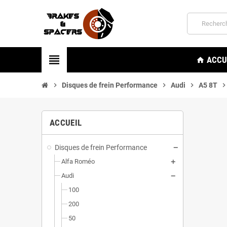
view_headline
ACCU
home
chevron_right
Disques de frein Performance
chevron_right
Audi
chevron_right
A5 8T
chevron_rig
ACCUEIL
Disques de frein Performance
Alfa Roméo
Audi
100
200
50