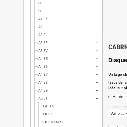
80
90
A1 8X
A2
A3 8L
A3 8P
CABRI
A3 8V
A4 B5
Disque
A4 B6
A4 B7
Un l
arge ch
A4 B8
Issus de la
Idéal sur
p
A4 B9
Haute t
A5 8T
1.4 TFSi
Vendu p
Voir plus
expand_
1.8TFSi
Valeur 
2.0TDi 141cv