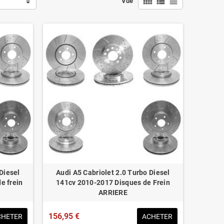
view_comfy
view_list
view_headline
Vue
Diesel
Audi A5 Cabriolet 2.0 Turbo Diesel
e frein
141cv 2010-2017 Disques de Frein
ARRIERE
156,95 €
CHETER
ACHETER