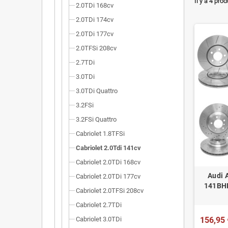
Dimensi
Il y a 4 prod
2.0TDi 168cv
Installa
2.0TDi 174cv
2.0TDi 177cv
Poids r
2.0TFSi 208cv
Homolog
2.7TDi
3.0TDi
3.0TDi Quattro
3.2FSi
3.2FSi Quattro
Cabriolet 1.8TFSi
Cabriolet 2.0Tdi 141cv
Cabriolet 2.0TDi 168cv
Audi 
Cabriolet 2.0TDi 177cv
141BHP
Cabriolet 2.0TFSi 208cv
Cabriolet 2.7TDi
Cabriolet 3.0TDi
156,95 