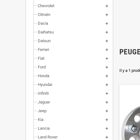
Chevrolet
Citroën
Dacia
Daihatsu
Datsun
Ferrari
PEUGE
Fiat
Ford
Il y a 1 prod
Honda
Hyundai
Infiniti
Jaguar
Jeep
Kia
Lancia
Land Rover