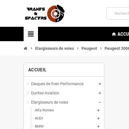
view_headline
ACCU
home
chevron_right
Elargisseurs de voies
chevron_right
Peugeot
chevron_right
Peugeot 3008 
ACCUEIL
Disques de frein Performance
Durites Aviation
Elargisseurs de voies
Alfa Romeo
AUDI
BMW