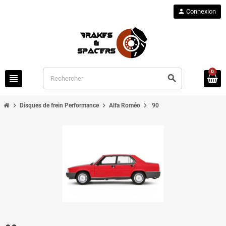
person
Connexion
0
view_headline
search
chevron_right
chevron_right
chevron_right
Disques de frein Performance
Alfa Roméo
90