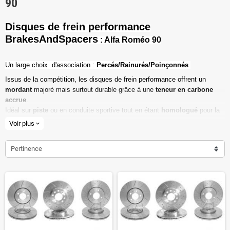
90
Disques de frein performance
BrakesAndSpacers
: Alfa Roméo 90
Un l
arge choix d'association :
Percés/Rainurés/Poinçonnés
Issus de la compétition, les disques de frein performance offrent un
mordant
majoré mais surtout durable grâce à une
teneur en carbone
accrue
.
Idéal sur
piste
ou en conduite sportive tout en étant
homologué
pour la
route ouverte.
Voir plus
expand_more
Haute teneur en carbone
Pertinence
Vendu par paire
Valeur de friction maximale
Dimensions d'origine respectées
Installation en lieu et place.
Poids réduit de 20% en moyenne