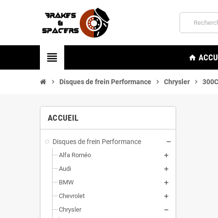
view_headline
ACCU
home
chevron_right
Disques de frein Performance
chevron_right
Chrysler
chevron_right
300
ACCUEIL
Disques de frein Performance
Alfa Roméo
Audi
BMW
Chevrolet
Chrysler