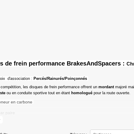
s de frein performance BrakesAndSpacers :
Chr
oix d'association :
Percés/Rainurés/Poinçonnés
 compétition, les disques de frein performance offrent un
mordant
majoré mai
iste
ou en conduite sportive tout en étant
homologué
pour la route ouverte.
eneur en carbone
ar paire
more
de friction maximale