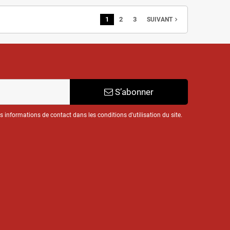
1
2
3
navigate_next
SUIVANT
S’abonner
informations de contact dans les conditions d'utilisation du site.