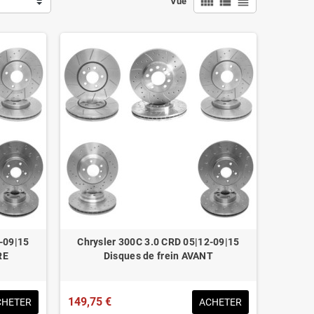
view_comfy
view_list
view_headline
Vue
-09|15
Chrysler 300C 3.0 CRD 05|12-09|15
RE
Disques de frein AVANT
149,75 €
CHETER
ACHETER