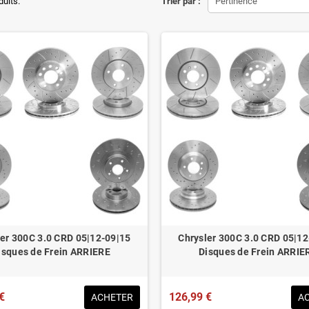
ons d'origine respectées
duits.
Trier par :
Pertinence
tion en lieu et place.
éduit de 20% en moyenne
ué pour le contrôle technique
ler 300C 3.0 CRD 05|12-09|15
Chrysler 300C 3.0 CRD 05|12
isques de Frein ARRIERE
Disques de Frein ARRIE
€
126,99 €
ACHETER
A