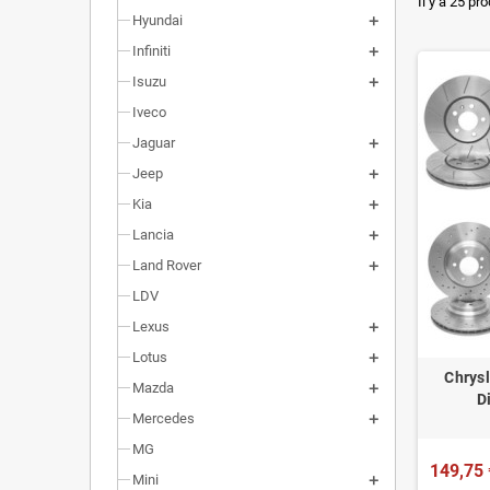
Dimensi
Il y a 25 pro
Hyundai
Installa
Infiniti
Poids r
Isuzu
Iveco
Homolog
Jaguar
Jeep
Kia
Lancia
Land Rover
LDV
Lexus
Lotus
Chrys
Mazda
D
Mercedes
MG
149,75 
Mini