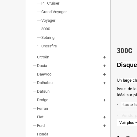
PT Cruiser
Grand Voyager
Voyager
300C
Sebring
Crossfire
300C
Citroën
Disque
Dacia
Daewoo
Un l
arge ch
Daihatsu
Issus de la
Datsun
Idéal sur
p
Dodge
Haute t
Ferrari
Vendu p
Fiat
Voir plus
expand_
Ford
Valeur 
Honda