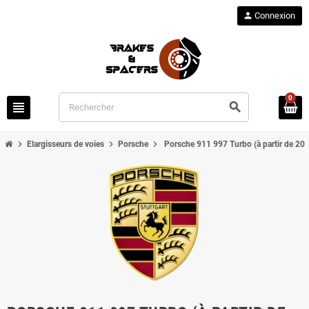
person
Connexion
0
view_headline
search
chevron_right
chevron_right
chevron_right
Elargisseurs de voies
Porsche
Porsche 911 997 Turbo (à partir de 20