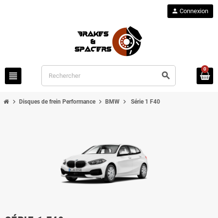
person
Connexion
0
view_headline
search
chevron_right
chevron_right
chevron_right
Disques de frein Performance
BMW
Série 1 F40