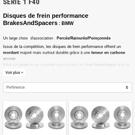
SÉRIE 1 F40
Disques de frein performance
BrakesAndSpacers
: BMW
Un l
arge choix d'association :
Percés/Rainurés/Poinçonnés
Issus de la compétition, les disques de frein performance offrent un
mordant
majoré mais surtout durable grâce à une
teneur en carbone
accrue
.
Idéal sur
piste
ou en conduite sportive tout en étant
homologué
pour la
route ouverte.
Voir plus
expand_more
Haute teneur en carbone
Pertinence
Vendu par paire
Valeur de friction maximale
Dimensions d'origine respectées
Installation en lieu et place.
Poids réduit de 20% en moyenne