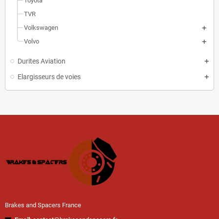
Toyota
TVR
Volkswagen
Volvo
Durites Aviation
Elargisseurs de voies
Brakes and Spacers France