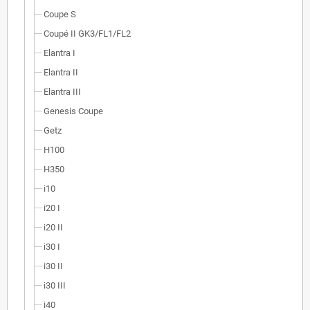
Coupe S
Coupé II GK3/FL1/FL2
Elantra I
Elantra II
Elantra III
Genesis Coupe
Getz
H100
H350
i10
i20 I
i20 II
i30 I
i30 II
i30 III
i40