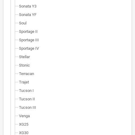
Sonata Y3
Sonata YF
Soul
Sportage II
Sportage III
Sportage IV
Stellar
Stonic
Terracan
Trajet
Tucson I
Tucson II
Tucson III
Venga
XG25
XG30