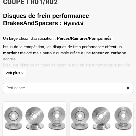
COUPÉ I RD1/RD2
Disques de frein performance
BrakesAndSpacers :
Hyundai
Un l
arge choix d'association :
Percés/Rainurés/Poinçonnés
Issus de la compétition, les disques de frein performance offrent un
mordant
majoré mais surtout durable grâce à une
teneur en carbone
accrue
.
Idéal sur
piste
ou en conduite sportive tout en étant
homologué
pour la
route ouverte.
Voir plus
expand_more
Haute teneur en carbone
Pertinence
Vendu par paire
Valeur de friction maximale
Dimensions d'origine respectées
Installation en lieu et place.
Poids réduit de 20% en moyenne