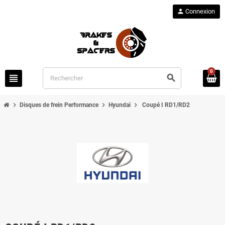
person
Connexion
0
view_headline
search
chevron_right
chevron_right
chevron_right
Disques de frein Performance
Hyundai
Coupé I RD1/RD2