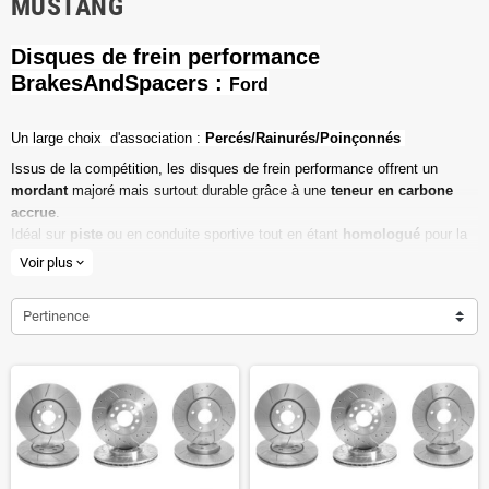
MUSTANG
Disques de frein performance
BrakesAndSpacers :
Ford
Un l
arge choix d'association :
Percés/Rainurés/Poinçonnés
Issus de la compétition, les disques de frein performance offrent un
mordant
majoré mais surtout durable grâce à une
teneur en carbone
accrue
.
Idéal sur
piste
ou en conduite sportive tout en étant
homologué
pour la
route ouverte.
Voir plus
expand_more
Haute teneur en carbone
Pertinence
Vendu par paire
Valeur de friction maximale
Dimensions d'origine respectées
Installation en lieu et place.
Poids réduit de 20% en moyenne