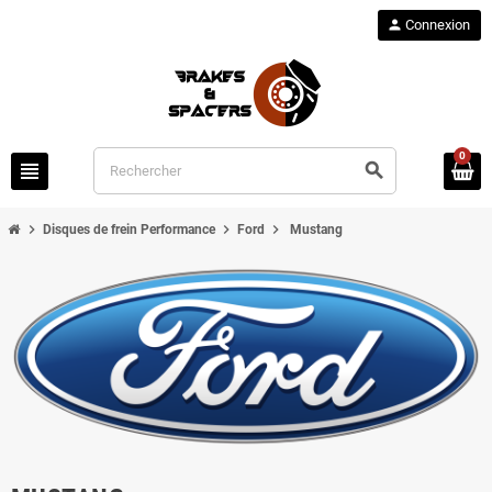
person
Connexion
0
view_headline
search
chevron_right
chevron_right
chevron_right
Disques de frein Performance
Ford
Mustang