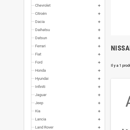
Chevrolet
Citroën
Dacia
Daihatsu
Datsun
Ferrari
NISSA
Fiat
Ford
Il y a 1 prod
Honda
Hyundai
Infiniti
Jaguar
Jeep
Kia
Lancia
Land Rover