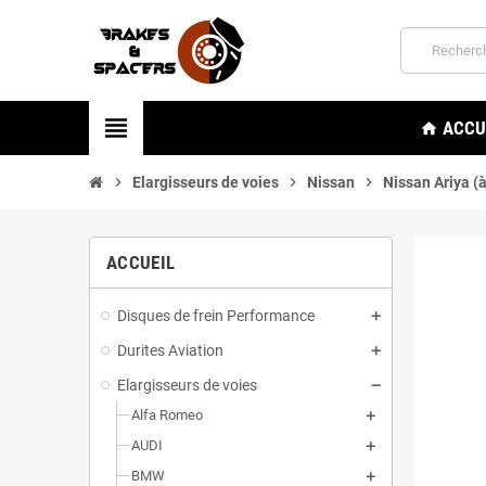
view_headline
ACCU
home
chevron_right
Elargisseurs de voies
chevron_right
Nissan
chevron_right
Nissan Ariya (à
ACCUEIL
Disques de frein Performance
Durites Aviation
Elargisseurs de voies
Alfa Romeo
AUDI
BMW