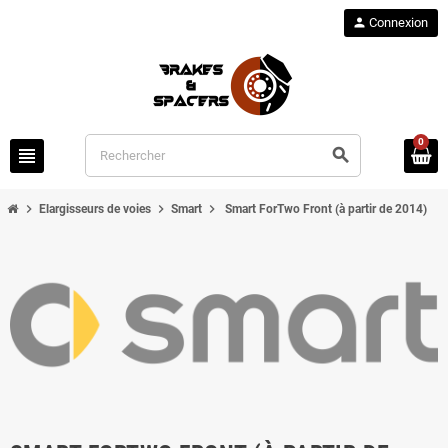
person
Connexion
0
view_headline
search
chevron_right
chevron_right
chevron_right
Elargisseurs de voies
Smart
Smart ForTwo Front (à partir de 2014)