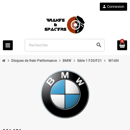
person
Connexion
0
view_headline
search
chevron_right
chevron_right
chevron_right
chevron_right
Disques de frein Performance
BMW
Série 1 F20/F21
M140i