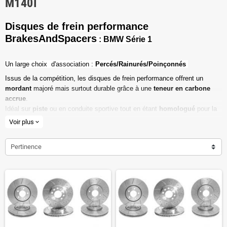
M140I
Disques de frein performance
BrakesAndSpacers
: BMW Série 1
Un l
arge choix d'association :
Percés/Rainurés/Poinçonnés
Issus de la compétition, les disques de frein performance offrent un
mordant
majoré mais surtout durable grâce à une
teneur en carbone
accrue
.
Idéal sur
piste
ou en conduite sportive tout en étant
homologué
pour la
route ouverte.
Voir plus
expand_more
Haute teneur en carbone
Pertinence
Vendu par paire
Valeur de friction maximale
Dimensions d'origine respectées
Installation en lieu et place.
Poids réduit de 20% en moyenne