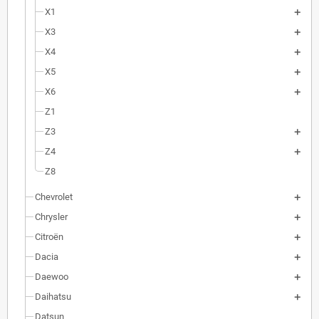
X1
X3
X4
X5
X6
Z1
Z3
Z4
Z8
Chevrolet
Chrysler
Citroën
Dacia
Daewoo
Daihatsu
Datsun