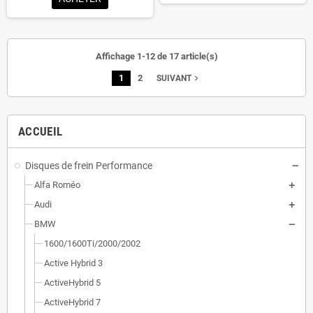
Affichage 1-12 de 17 article(s)
1
2
navigate_next
SUIVANT
ACCUEIL
Disques de frein Performance
Alfa Roméo
Audi
BMW
1600/1600Ti/2000/2002
Active Hybrid 3
ActiveHybrid 5
ActiveHybrid 7