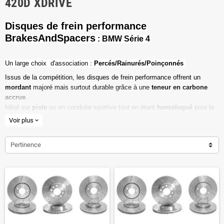
420D XDRIVE
Disques de frein performance
BrakesAndSpacers
: BMW Série 4
Un l
arge choix d'association :
Percés/Rainurés/Poinçonnés
Issus de la compétition, les disques de frein performance offrent un
mordant
majoré mais surtout durable grâce à une
teneur en carbone
accrue
.
Idéal sur
piste
ou en conduite sportive tout en étant
homologué
pour la
route ouverte.
Voir plus
expand_more
Haute teneur en carbone
Pertinence
Vendu par paire
Valeur de friction maximale
Dimensions d'origine respectées
Installation en lieu et place.
Poids réduit de 20% en moyenne