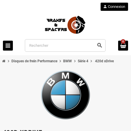
person
Connexion
0
view_headline
search
chevron_right
chevron_right
chevron_right
chevron_right
Disques de frein Performance
BMW
Série 4
420d xDrive