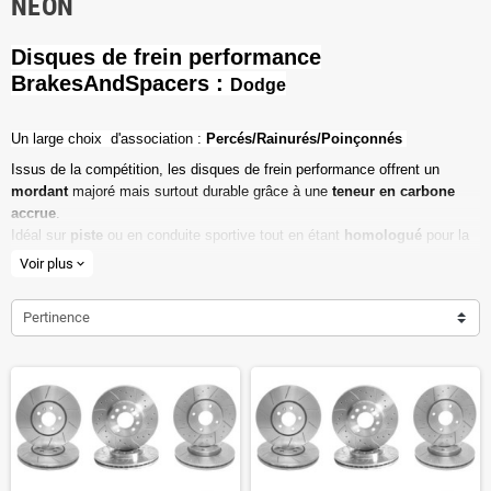
NEON
Disques de frein performance
BrakesAndSpacers :
Dodge
Un l
arge choix d'association :
Percés/Rainurés/Poinçonnés
Issus de la compétition, les disques de frein performance offrent un
mordant
majoré mais surtout durable grâce à une
teneur en carbone
accrue
.
Idéal sur
piste
ou en conduite sportive tout en étant
homologué
pour la
route ouverte.
Voir plus
expand_more
Haute teneur en carbone
Pertinence
Vendu par paire
Valeur de friction maximale
Dimensions d'origine respectées
Installation en lieu et place.
Poids réduit de 20% en moyenne