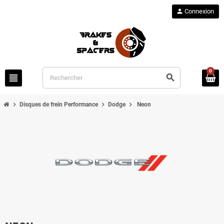
person
Connexion
0
view_headline
search
chevron_right
chevron_right
chevron_right
Disques de frein Performance
Dodge
Neon