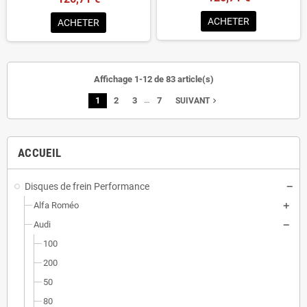
ACHETER
ACHETER
Affichage 1-12 de 83 article(s)
…
1
2
3
7
navigate_next
SUIVANT
ACCUEIL
Disques de frein Performance
Alfa Roméo
Audi
100
200
50
80