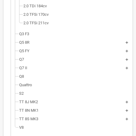
2.0 TDi 184cv
2.0 TFSi 170cv
2.0 TFSi 211cv
Q3 F3
Q5 8R
Q5 FY
Q7
Q7 II
Q8
Quattro
S2
TT 8J MK2
TT 8N MK1
TT 8S MK3
V8