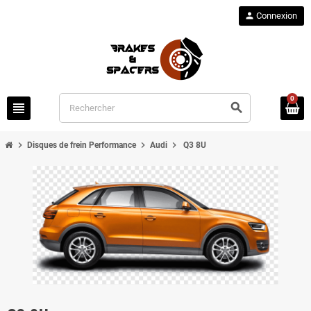
person
Connexion
0
view_headline
search
chevron_right
chevron_right
chevron_right
Disques de frein Performance
Audi
Q3 8U