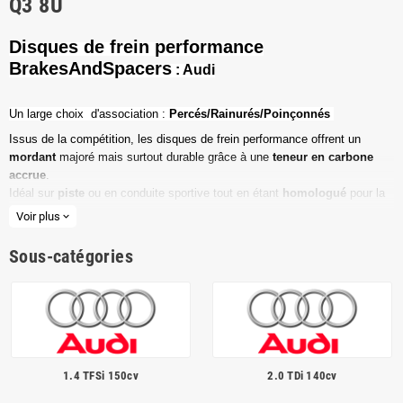
Q3 8U
Disques de frein performance
BrakesAndSpacers
: Audi
Un l
arge choix d'association :
Percés/Rainurés/Poinçonnés
Issus de la compétition, les disques de frein performance offrent un
mordant
majoré mais surtout durable grâce à une
teneur en carbone
accrue
.
Idéal sur
piste
ou en conduite sportive tout en étant
homologué
pour la
route ouverte.
Voir plus
expand_more
Haute teneur en carbone
Sous-catégories
Vendu par paire
Valeur de friction maximale
Dimensions d'origine respectées
Installation en lieu et place.
1.4 TFSi 150cv
2.0 TDi 140cv
Poids réduit de 20% en moyenne