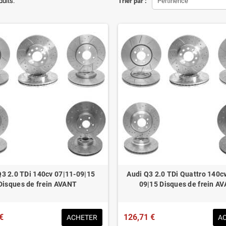
ons d'origine respectées
duits.
Trier par :
Pertinence
tion en lieu et place.
éduit de 20% en moyenne
ué pour le contrôle technique
Q3 2.0 TDi 140cv 07|11-09|15
Audi Q3 2.0 TDi Quattro 140c
Disques de frein AVANT
09|15 Disques de frein A
€
126,71 €
ACHETER
A