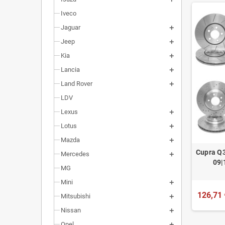
Iveco
Jaguar
Jeep
Kia
Lancia
Land Rover
LDV
Lexus
Lotus
Mazda
Cupra Q3
Mercedes
09|
MG
Mini
126,71 
Mitsubishi
Nissan
Opel