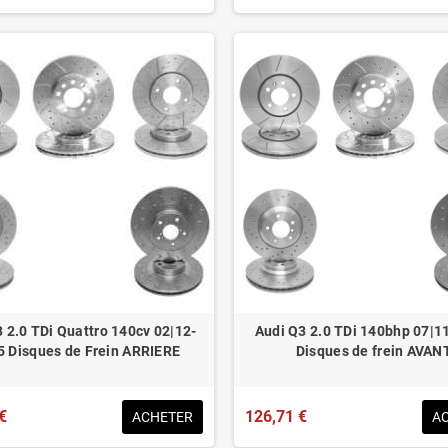
 2.0 TDi Quattro 140cv 02|12-
Audi Q3 2.0 TDi 140bhp 07|1
5 Disques de Frein ARRIERE
Disques de frein AVAN
€
126,71 €
ACHETER
A