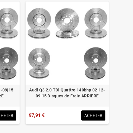
1-09|15
Audi Q3 2.0 TDi Quattro 140bhp 02|12-
RE
09|15 Disques de Frein ARRIERE
97,91 €
CHETER
ACHETER