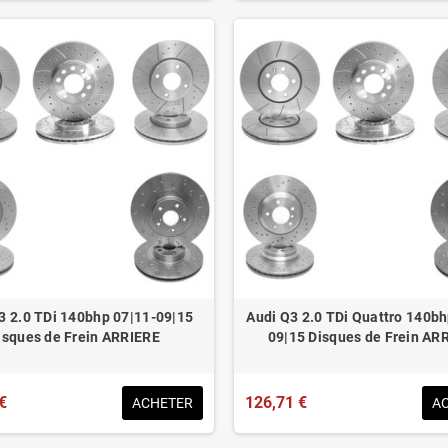
3 2.0 TDi 140bhp 07|11-09|15
Audi Q3 2.0 TDi Quattro 140bh
isques de Frein ARRIERE
09|15 Disques de Frein AR
€
126,71 €
ACHETER
A