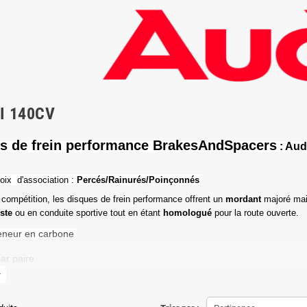
DI 140CV
s de frein performance BrakesAndSpacers
: Aud
oix d'association :
Percés/Rainurés/Poinçonnés
 compétition, les disques de frein performance offrent un
mordant
majoré mai
iste
ou en conduite sportive tout en étant
homologué
pour la route ouverte.
eneur en carbone
ar paire
more
de friction maximale