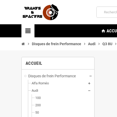
view_headline
ACCU
home
chevron_right
Disques de frein Performance
chevron_right
Audi
chevron_right
Q3 8U
chevron_ri
ACCUEIL
Disques de frein Performance
Alfa Roméo
Audi
100
200
50