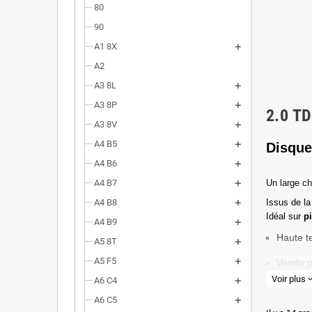
80
90
A1 8X
A2
A3 8L
A3 8P
2.0 T
A3 8V
A4 B5
Disque
A4 B6
A4 B7
Un l
arge ch
A4 B8
Issus de la
Idéal sur
p
A4 B9
Haute t
A5 8T
A5 F5
Vendu p
Voir plus
expand_
A6 C4
Valeur 
A6 C5