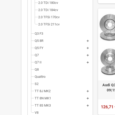
2.0 TDi 180cv
2.0 TDi 184cv
2.0 TFSi 170cv
2.0 TFSi 211cv
Q3 F3
Q5 8R
Q5 FY
Q7
Q7 II
Q8
Quattro
S2
Audi Q3
09|1
TT 8J MK2
TT 8N MK1
TT 8S MK3
126,71 
V8