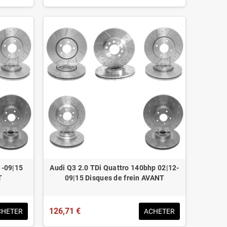
1-09|15
Audi Q3 2.0 TDi Quattro 140bhp 02|12-
T
09|15 Disques de frein AVANT
126,71 €
CHETER
ACHETER