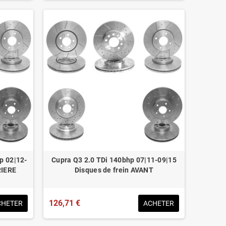
p 02|12-
Cupra Q3 2.0 TDi 140bhp 07|11-09|15
RIERE
Disques de frein AVANT
126,71 €
CHETER
ACHETER