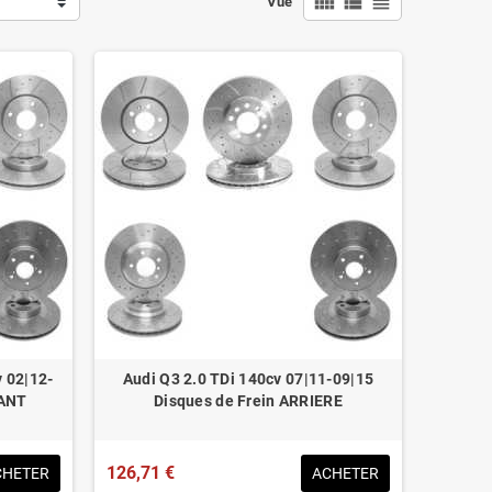
view_comfy
view_list
view_headline
Vue
v 02|12-
Audi Q3 2.0 TDi 140cv 07|11-09|15
VANT
Disques de Frein ARRIERE
126,71 €
CHETER
ACHETER