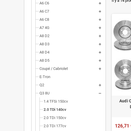
Dimensi
Il y a 14 pro
A6 C6
Installa
A6 C7
A6 C8
Poids r
A7 4G
Homolog
A8 D2
A8 D3
A8 D4
A8 D5
Coupé / Cabriolet
E-Tron
Q2
Q3 8U
Audi 
1.4 TFSi 150cv
2.0 TDi 140cv
2.0 TDi 150cv
126,71 
2.0 TDi 177cv