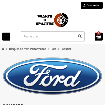
person
Connexion
0
view_headline
search
chevron_right
chevron_right
chevron_right
Disques de frein Performance
Ford
Courier