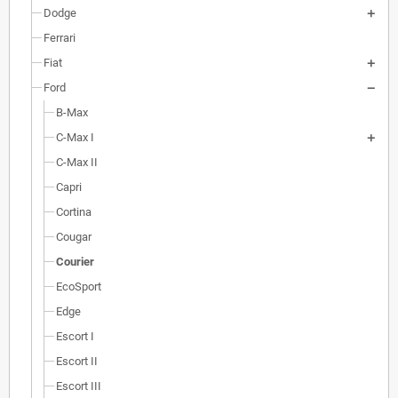
Dodge
Ferrari
Fiat
Ford
B-Max
C-Max I
C-Max II
Capri
Cortina
Cougar
Courier
EcoSport
Edge
Escort I
Escort II
Escort III