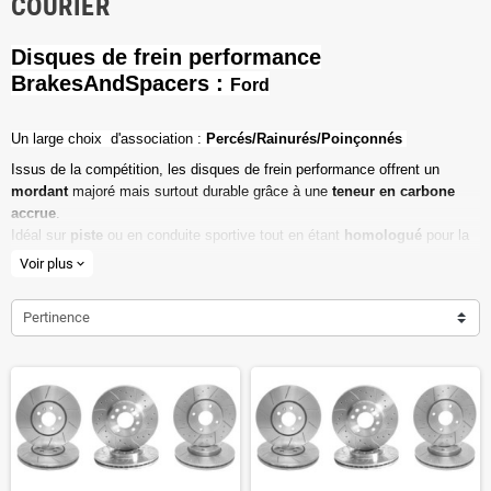
COURIER
Disques de frein performance
BrakesAndSpacers :
Ford
Un l
arge choix d'association :
Percés/Rainurés/Poinçonnés
Issus de la compétition, les disques de frein performance offrent un
mordant
majoré mais surtout durable grâce à une
teneur en carbone
accrue
.
Idéal sur
piste
ou en conduite sportive tout en étant
homologué
pour la
route ouverte.
Voir plus
expand_more
Haute teneur en carbone
Pertinence
Vendu par paire
Valeur de friction maximale
Dimensions d'origine respectées
Installation en lieu et place.
Poids réduit de 20% en moyenne