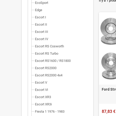
Dimensi
Il y a 1 prod
EcoSport
Installa
Edge
Escort I
Poids r
Escort II
Homolog
Escort III
Escort IV
Escort RS Cosworth
Escort RS Turbo
Escort RS1600 / RS1800
Escort RS2000
Escort RS2000 4x4
Escort V
Ford St
Escort VI
Escort XR3
Escort XR3i
87,83 €
Fiesta 1 1976 - 1983