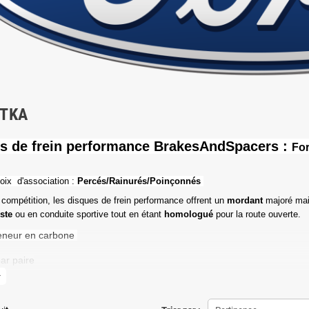
ETKA
s de frein performance BrakesAndSpacers :
Fo
oix d'association :
Percés/Rainurés/Poinçonnés
 compétition, les disques de frein performance offrent un
mordant
majoré mai
iste
ou en conduite sportive tout en étant
homologué
pour la route ouverte.
eneur en carbone
ar paire
more
de friction maximale