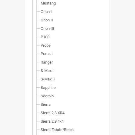
Mustang
Orion I
Orion II
Orion III
P100
Probe
Puma I
Ranger
S-Max I
S-Max II
Sapphire
Scorpio
Sierra
Sierra 2.8 XR4
Sierra 2.9 4x4
Sierra Estate/Break