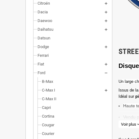
Citroën
Dacia
Daewoo
Daihatsu
Datsun
Dodge
STRE
Ferrari
Fiat
Disque
Ford
B-Max
Un l
arge ch
C-Max I
Issus de la
Idéal sur
p
C-Max II
Haute t
Capri
Cortina
Vendu p
Voir plus
expand_
Cougar
Valeur 
Courier