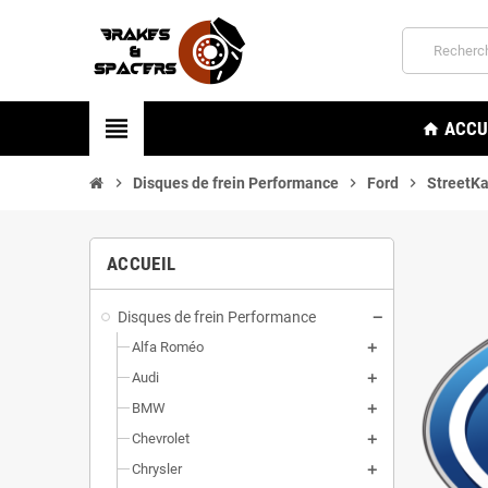
view_headline
ACCU
home
chevron_right
Disques de frein Performance
chevron_right
Ford
chevron_right
StreetK
ACCUEIL
Disques de frein Performance
Alfa Roméo
Audi
BMW
Chevrolet
Chrysler