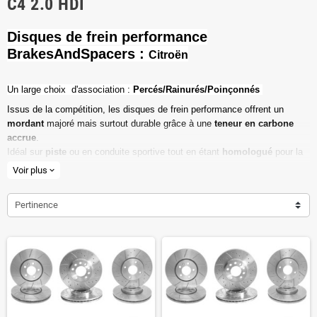
C4 2.0 HDI
Disques de frein performance
BrakesAndSpacers :
Citroën
Un l
arge choix d'association :
Percés/Rainurés/Poinçonnés
Issus de la compétition, les disques de frein performance offrent un
mordant
majoré mais surtout durable grâce à une
teneur en carbone
accrue
.
Idéal sur
piste
ou en conduite sportive tout en étant
homologué
pour la
route ouverte.
Voir plus
expand_more
Haute teneur en carbone
Pertinence
Vendu par paire
Valeur de friction maximale
Dimensions d'origine respectées
Installation en lieu et place.
Poids réduit de 20% en moyenne