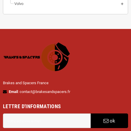
Volvo
Brakes and Spacers France
Email
: contact@brakesandspacers.fr
LETTRE D'INFORMATIONS
ok