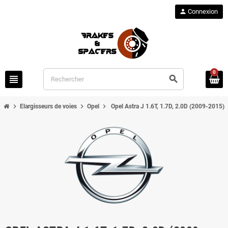
person
Connexion
0
view_headline
search
chevron_right
chevron_right
chevron_right
Elargisseurs de voies
Opel
Opel Astra J 1.6T, 1.7D, 2.0D (2009-2015)