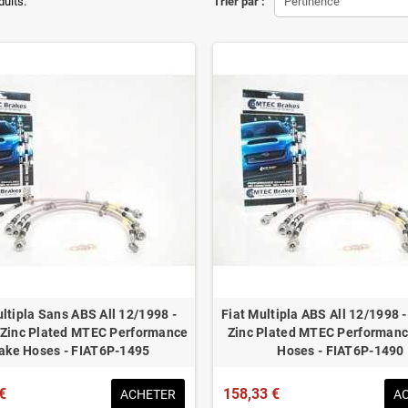
ons d'origine respectées
duits.
Trier par :
Pertinence
tion en lieu et place.
éduit de 20% en moyenne
ué pour le contrôle technique
ultipla Sans ABS All 12/1998 -
Fiat Multipla ABS All 12/1998 
 Zinc Plated MTEC Performance
Zinc Plated MTEC Performanc
ake Hoses - FIAT6P-1495
Hoses - FIAT6P-1490
€
158,33 €
ACHETER
A