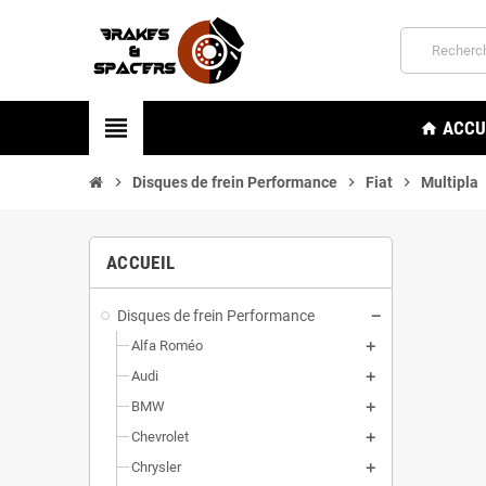
view_headline
ACCU
home
chevron_right
Disques de frein Performance
chevron_right
Fiat
chevron_right
Multipla
ACCUEIL
Disques de frein Performance
Alfa Roméo
Audi
BMW
Chevrolet
Chrysler