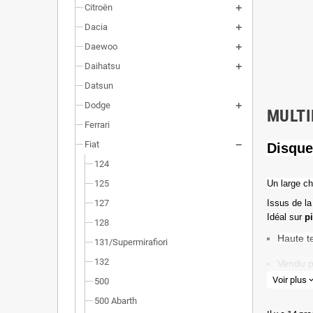
Citroën
Dacia
Daewoo
Daihatsu
Datsun
Dodge
MULTI
Ferrari
Fiat
Disque
124
125
Un l
arge ch
127
Issus de la
Idéal sur
p
128
Haute t
131/Supermirafiori
132
Vendu p
Voir plus
expand_
500
Valeur 
500 Abarth