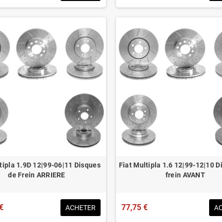
tipla 1.9D 12|99-06|11 Disques
Fiat Multipla 1.6 12|99-12|10 D
de Frein ARRIERE
frein AVANT
€
77,75 €
ACHETER
A