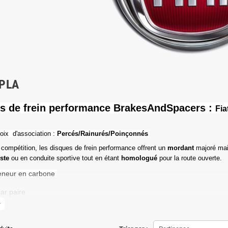
PLA
s de frein performance BrakesAndSpacers :
Fia
oix d'association :
Percés/Rainurés/Poinçonnés
 compétition, les disques de frein performance offrent un
mordant
majoré mai
iste
ou en conduite sportive tout en étant
homologué
pour la route ouverte.
eneur en carbone
ar paire
more
de friction maximale