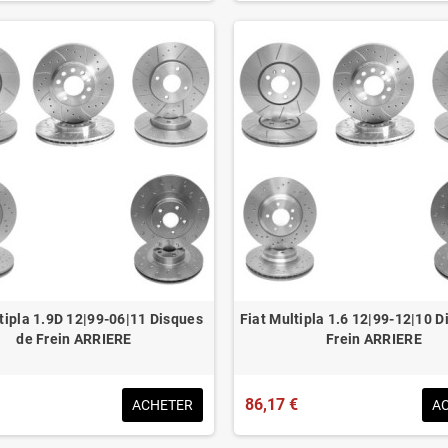
tipla 1.9D 12|99-06|11 Disques
Fiat Multipla 1.6 12|99-12|10 D
de Frein ARRIERE
Frein ARRIERE
86,17 €
ACHETER
A