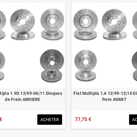
tipla 1.9D 12|99-06|11 Disques
Fiat Multipla 1.6 12|99-12|10 D
de Frein ARRIERE
frein AVANT
€
77,75 €
ACHETER
A