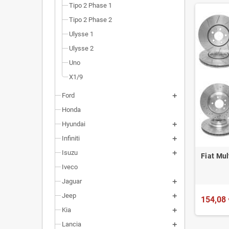
Tipo 2 Phase 1
Tipo 2 Phase 2
Ulysse 1
Ulysse 2
Uno
X1/9
Ford
Honda
Hyundai
Infiniti
Isuzu
Fiat Mul
Iveco
Jaguar
Jeep
154,08 
Kia
Lancia