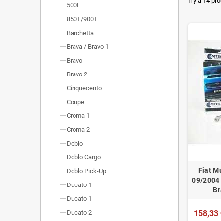
Dimensi
Il y a 14 pro
500L
Installa
850T/900T
Barchetta
Poids r
Brava / Bravo 1
Homolog
Bravo
Bravo 2
Cinquecento
Coupe
Croma 1
Croma 2
Doblo
Doblo Cargo
Fiat M
Doblo Pick-Up
09/2004
Ducato 1
Br
Ducato 1
Ducato 2
158,33 