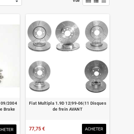
view_comfy
view_list
view_headline
Vue
- 09/2004
Fiat Multipla 1.9D 12|99-06|11 Disques
e Brake
de frein AVANT
77,75 €
ACHETER
CHETER