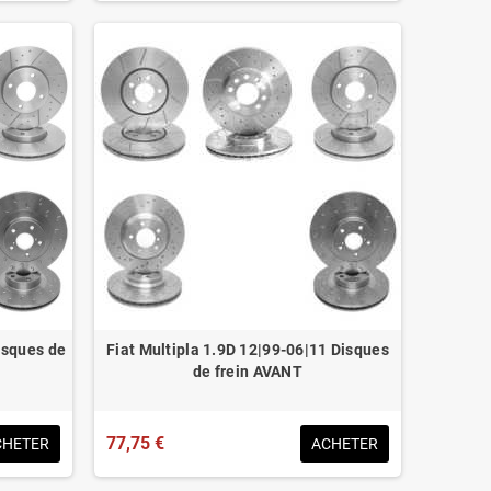
isques de
Fiat Multipla 1.9D 12|99-06|11 Disques
de frein AVANT
77,75 €
CHETER
ACHETER