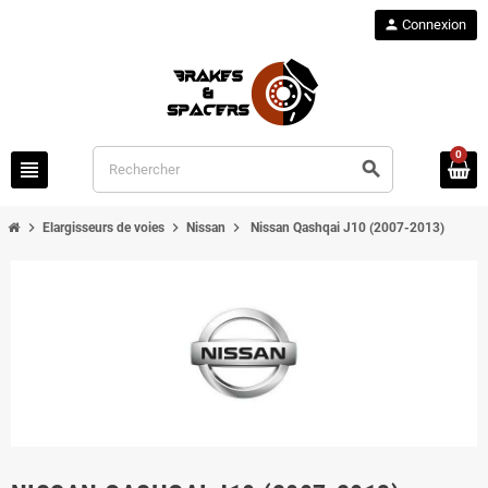
person
Connexion
0
view_headline
search
chevron_right
chevron_right
chevron_right
Elargisseurs de voies
Nissan
Nissan Qashqai J10 (2007-2013)