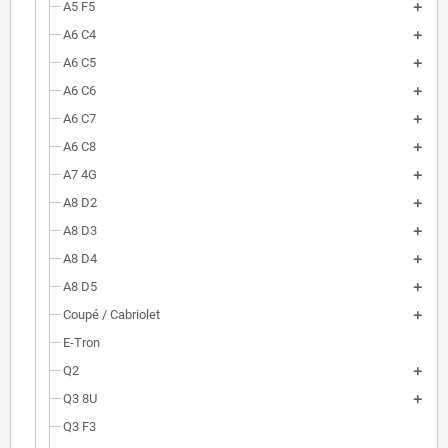
A5 F5
A6 C4
A6 C5
A6 C6
A6 C7
A6 C8
A7 4G
A8 D2
A8 D3
A8 D4
A8 D5
Coupé / Cabriolet
E-Tron
Q2
Q3 8U
Q3 F3