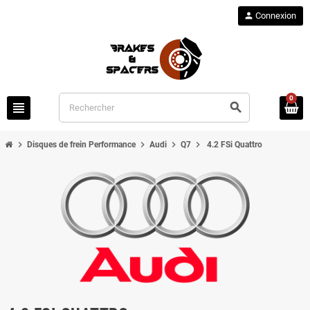
person
Connexion
0
view_headline
search
chevron_right
chevron_right
chevron_right
chevron_right
Disques de frein Performance
Audi
Q7
4.2 FSi Quattro