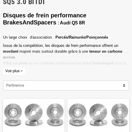
SQ5 3.0 BITDI
Disques de frein performance
BrakesAndSpacers
: Audi Q5 8R
Un l
arge choix d'association :
Percés/Rainurés/Poinçonnés
Issus de la compétition, les disques de frein performance offrent un
mordant
majoré mais surtout durable grâce à une
teneur en carbone
accrue
.
Idéal sur
piste
ou en conduite sportive tout en étant
homologué
pour la
route ouverte.
Voir plus
expand_more
Haute teneur en carbone
Pertinence
Vendu par paire
Valeur de friction maximale
Dimensions d'origine respectées
Installation en lieu et place.
Poids réduit de 20% en moyenne