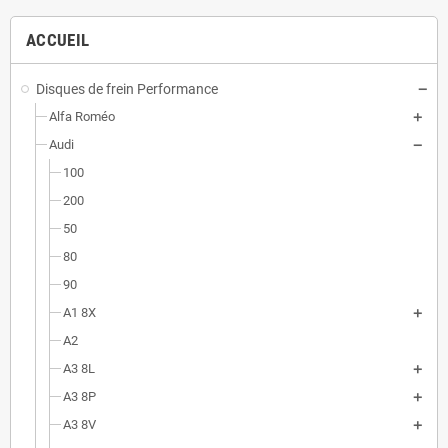
ACCUEIL
Disques de frein Performance
Alfa Roméo
Audi
100
200
50
80
90
A1 8X
A2
A3 8L
A3 8P
A3 8V