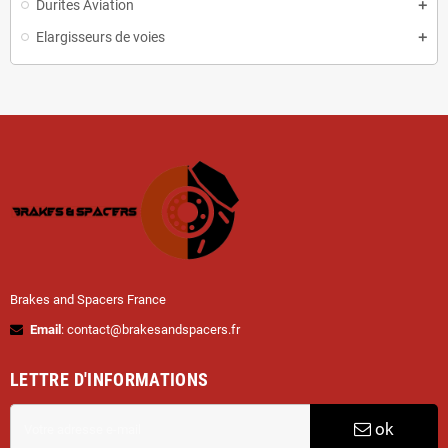
Durites Aviation
Elargisseurs de voies
Brakes and Spacers France
Email
: contact@brakesandspacers.fr
LETTRE D'INFORMATIONS
ok