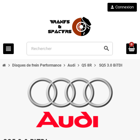
person
Connexion
0
view_headline
search
chevron_right
chevron_right
chevron_right
chevron_right
Disques de frein Performance
Audi
Q5 8R
SQ5 3.0 BiTDI