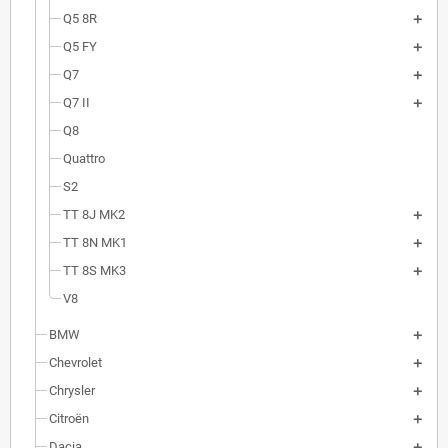
Q5 8R
Q5 FY
Q7
Q7 II
Q8
Quattro
S2
TT 8J MK2
TT 8N MK1
TT 8S MK3
V8
BMW
Chevrolet
Chrysler
Citroën
Dacia