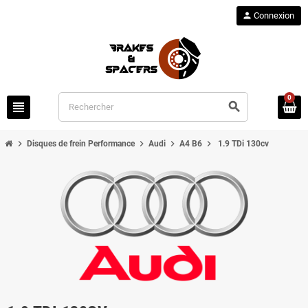
person
Connexion
0
view_headline
search
chevron_right
chevron_right
chevron_right
chevron_right
Disques de frein Performance
Audi
A4 B6
1.9 TDi 130cv