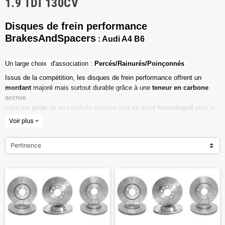
1.9 TDI 130CV
Disques de frein performance
BrakesAndSpacers
: Audi A4 B6
Un l
arge choix d'association :
Percés/Rainurés/Poinçonnés
Issus de la compétition, les disques de frein performance offrent un
mordant
majoré mais surtout durable grâce à une
teneur en carbone
accrue
.
Idéal sur
piste
ou en conduite sportive tout en étant
homologué
pour la
route ouverte.
Voir plus
expand_more
Haute teneur en carbone
Pertinence
Vendu par paire
Valeur de friction maximale
Dimensions d'origine respectées
Installation en lieu et place.
Poids réduit de 20% en moyenne