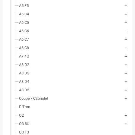
A5 F5
A6 C4
A6 C5
A6 C6
A6 C7
A6 C8
A7 4G
A8 D2
A8 D3
A8 D4
A8 D5
Coupé / Cabriolet
E-Tron
Q2
Q3 8U
Q3 F3