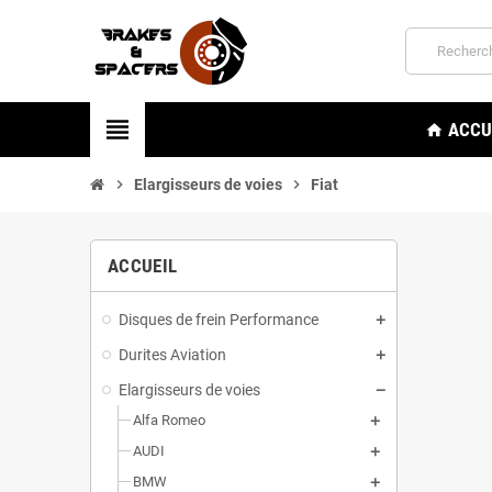
view_headline
ACCU
home
chevron_right
Elargisseurs de voies
chevron_right
Fiat
ACCUEIL
Disques de frein Performance
Durites Aviation
Elargisseurs de voies
Alfa Romeo
AUDI
BMW