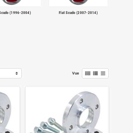
 Scudo (1996-2004)
Fiat Scudo (2007-2014)
view_comfy
view_list
view_headline
Vue