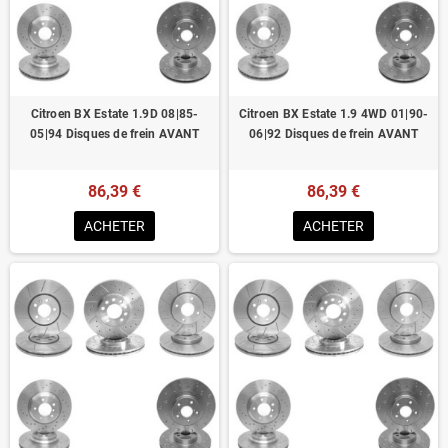
Homologué pour le contrôle technique
Citroen BX Estate 1.9D 08|85-
Citroen BX Estate 1.9 4WD 01|90-
05|94 Disques de frein AVANT
06|92 Disques de frein AVANT
86,39 €
86,39 €
ACHETER
ACHETER