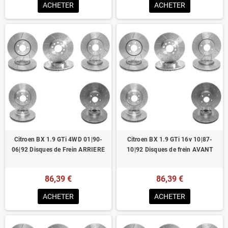
ACHETER
ACHETER
Citroen BX 1.9 GTi 4WD 01|90-
Citroen BX 1.9 GTi 16v 10|87-
06|92 Disques de Frein ARRIERE
10|92 Disques de frein AVANT
86,39 €
86,39 €
ACHETER
ACHETER