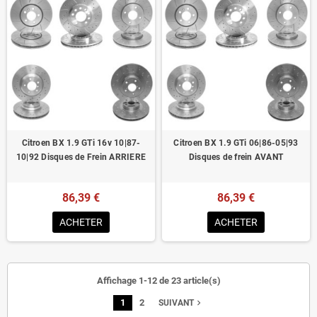
Citroen BX 1.9 GTi 16v 10|87-
Citroen BX 1.9 GTi 06|86-05|93
10|92 Disques de Frein ARRIERE
Disques de frein AVANT
86,39 €
86,39 €
ACHETER
ACHETER
Affichage 1-12 de 23 article(s)
1
2
navigate_next
SUIVANT