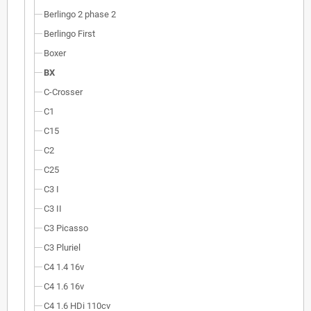
Berlingo 2 phase 2
Berlingo First
Boxer
BX
C-Crosser
C1
C15
C2
C25
C3 I
C3 II
C3 Picasso
C3 Pluriel
C4 1.4 16v
C4 1.6 16v
C4 1.6 HDi 110cv