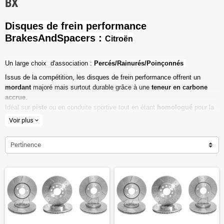
BX
Disques de frein performance
BrakesAndSpacers :
Citroën
Un l
arge choix d'association :
Percés/Rainurés/Poinçonnés
Issus de la compétition, les disques de frein performance offrent un
mordant
majoré mais surtout durable grâce à une
teneur en carbone
accrue
.
Idéal sur
piste
ou en conduite sportive tout en étant
homologué
pour la
route ouverte.
Voir plus
expand_more
Haute teneur en carbone
Pertinence
Vendu par paire
Valeur de friction maximale
Dimensions d'origine respectées
Installation en lieu et place.
Poids réduit de 20% en moyenne