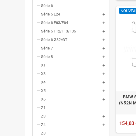
Série 6
NOUVEA
Série 6 E24
Série 6 E63/E64
Série 6 F12/F13/F06
Série 6 G32/GT
Série 7
Série 8
X1
X3
X4
X5
BMW S
X6
(N52N M
Z1
Z3
154,03 
Z4
Z8