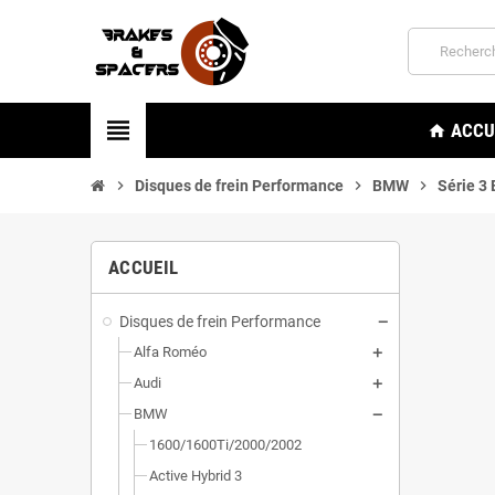
view_headline
ACCU
home
chevron_right
Disques de frein Performance
chevron_right
BMW
chevron_right
Série 3
ACCUEIL
Disques de frein Performance
Alfa Roméo
Audi
BMW
1600/1600Ti/2000/2002
Active Hybrid 3