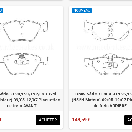
U
NOUVEAU
érie 3 E90/E91/E92/E93 325i
BMW Série 3 E90/E91/E92/E9
oteur) 09/05-12/07 Plaquettes
(N52N Moteur) 09/05-12/07 Pl
de frein AVANT
de frein ARRIERE
€
148,59 €
ACHETER
A