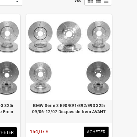
view_comfy
view_list
view_headline
Vue
3 325i
BMW Série 3 E90/E91/E92/E93 325i
e Frein
09/06-12/07 Disques de frein AVANT
154,07 €
ACHETER
CHETER