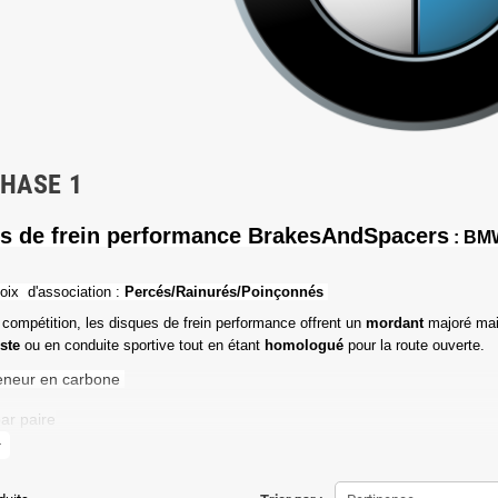
PHASE 1
s de frein performance BrakesAndSpacers
: BMW
oix d'association :
Percés/Rainurés/Poinçonnés
 compétition, les disques de frein performance offrent un
mordant
majoré mai
iste
ou en conduite sportive tout en étant
homologué
pour la route ouverte.
eneur en carbone
ar paire
more
de friction maximale