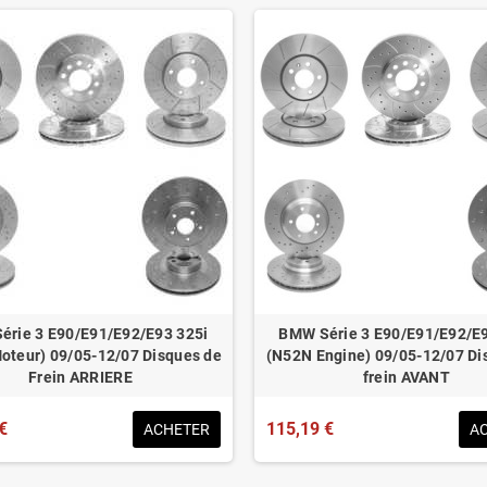
érie 3 E90/E91/E92/E93 325i
BMW Série 3 E90/E91/E92/E9
oteur) 09/05-12/07 Disques de
(N52N Engine) 09/05-12/07 Di
Frein ARRIERE
frein AVANT
€
115,19 €
ACHETER
A