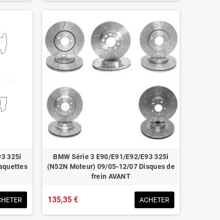
3 325i
BMW Série 3 E90/E91/E92/E93 325i
aquettes
(N52N Moteur) 09/05-12/07 Disques de
frein AVANT
135,35 €
CHETER
ACHETER