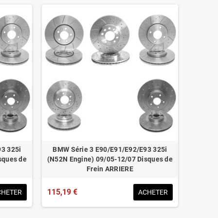
3 325i
BMW Série 3 E90/E91/E92/E93 325i
sques de
(N52N Engine) 09/05-12/07 Disques de
Frein ARRIERE
115,19 €
CHETER
ACHETER