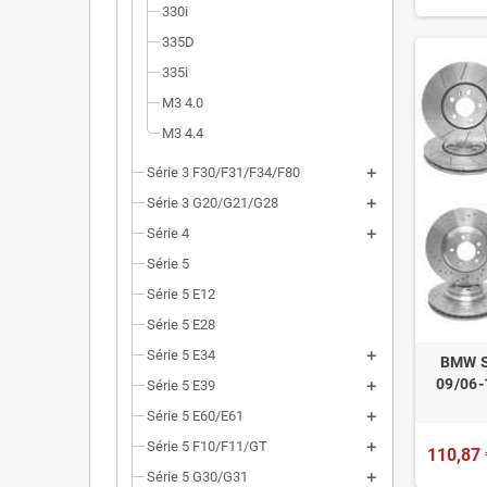
330i
335D
335i
M3 4.0
M3 4.4
Série 3 F30/F31/F34/F80
Série 3 G20/G21/G28
Série 4
Série 5
Série 5 E12
Série 5 E28
Série 5 E34
BMW S
09/06-
Série 5 E39
Série 5 E60/E61
Série 5 F10/F11/GT
110,87 
Série 5 G30/G31