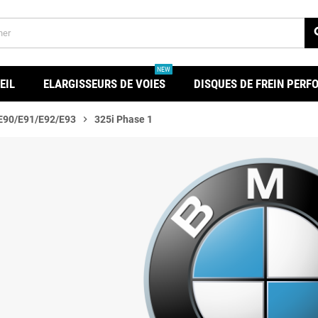
se
NEW
EIL
ELARGISSEURS DE VOIES
DISQUES DE FREIN PER
 E90/E91/E92/E93
chevron_right
325i Phase 1