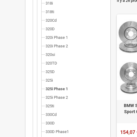
Dimensi
Il y a 26 pro
318i
Installa
318ti
320Cd
Poids r
320D
Homolog
320i Phase 1
320i Phase 2
320si
320TD
325D
325i
325i Phase 1
325i Phase 2
BMW S
325ti
Sport 
330Cd
330D
330D Phase1
154,07 