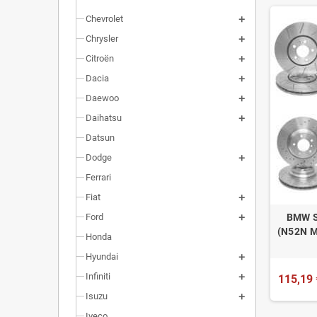
Chevrolet
Chrysler
Citroën
Dacia
Daewoo
Daihatsu
Datsun
Dodge
Ferrari
Fiat
BMW S
Ford
(N52N M
Honda
Hyundai
Infiniti
115,19 
Isuzu
Iveco