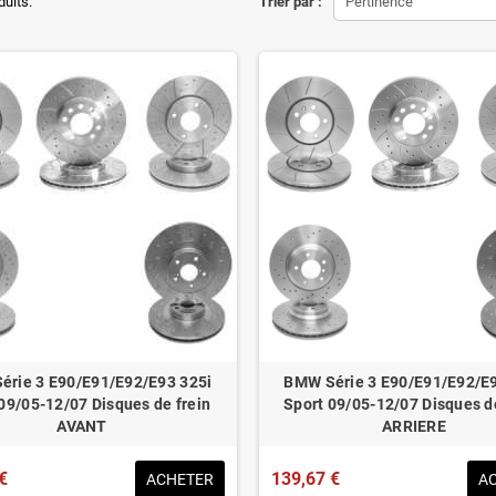
ons d'origine respectées
duits.
Trier par :
Pertinence
tion en lieu et place.
éduit de 20% en moyenne
ué pour le contrôle technique
érie 3 E90/E91/E92/E93 325i
BMW Série 3 E90/E91/E92/E9
09/05-12/07 Disques de frein
Sport 09/05-12/07 Disques d
AVANT
ARRIERE
€
139,67 €
ACHETER
A