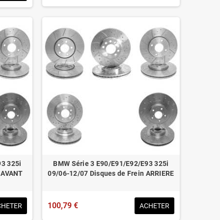
3 325i
BMW Série 3 E90/E91/E92/E93 325i
n AVANT
09/06-12/07 Disques de Frein ARRIERE
100,79 €
CHETER
ACHETER