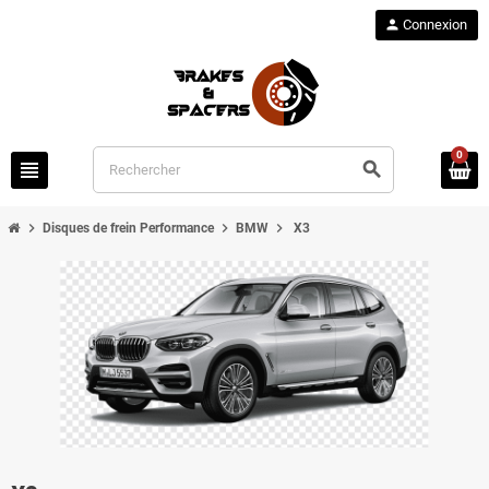
person
Connexion
0
view_headline
search
chevron_right
chevron_right
chevron_right
Disques de frein Performance
BMW
X3