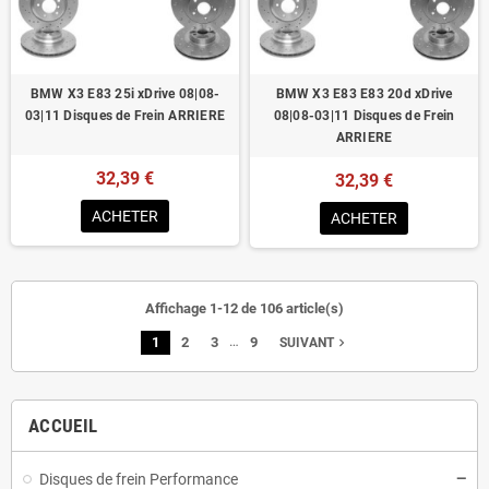
BMW X3 E83 25i xDrive 08|08-
BMW X3 E83 E83 20d xDrive
03|11 Disques de Frein ARRIERE
08|08-03|11 Disques de Frein
ARRIERE
32,39 €
32,39 €
ACHETER
ACHETER
Affichage 1-12 de 106 article(s)
…
1
2
3
9
navigate_next
SUIVANT
ACCUEIL
Disques de frein Performance