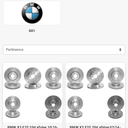
Homologué pour le contrôle technique
G01
Pertinence
BMW X3 F25 20d xDrive 10|10-
BMW X3 F25 20d xDrive 02/14-