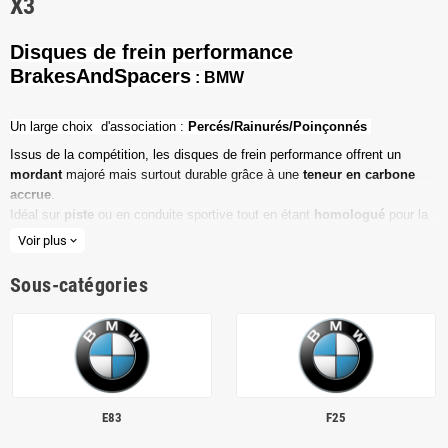
X3
Disques de frein performance
BrakesAndSpacers
: BMW
Un l
arge choix d'association :
Percés/Rainurés/Poinçonnés
Issus de la compétition, les disques de frein performance offrent un
mordant
majoré mais surtout durable grâce à une
teneur en carbone
accrue
.
Idéal sur
piste
ou en conduite sportive tout en étant
homologué
pour la
route ouverte.
Voir plus
expand_more
Haute teneur en carbone
Sous-catégories
Vendu par paire
Valeur de friction maximale
Dimensions d'origine respectées
Installation en lieu et place.
E83
F25
Poids réduit de 20% en moyenne