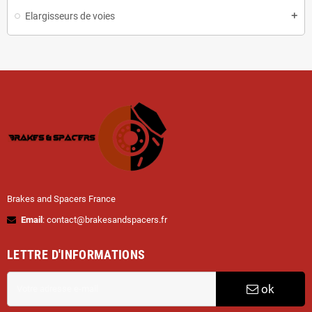
Elargisseurs de voies
Brakes and Spacers France
Email
: contact@brakesandspacers.fr
LETTRE D'INFORMATIONS
ok