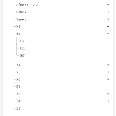
Série 6 G32/GT
Série 7
Série 8
X1
X3
E83
F25
G01
X4
X5
X6
Z1
Z3
Z4
Z8