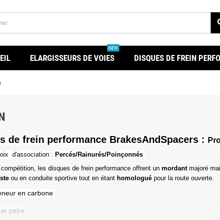
se
NEW
EIL
ELARGISSEURS DE VOIES
DISQUES DE FREIN PER
n
N
s de frein performance BrakesAndSpacers :
Pr
oix d'association :
Percés/Rainurés/Poinçonnés
 compétition, les disques de frein performance offrent un
mordant
majoré mai
iste
ou en conduite sportive tout en étant
homologué
pour la route ouverte.
eneur en carbone
ar paire