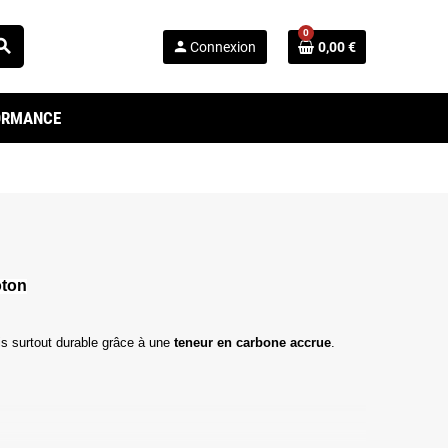
0
arch
person
Connexion
0,00 €
FORMANCE
oton
s surtout durable grâce à une
teneur en carbone accrue
.