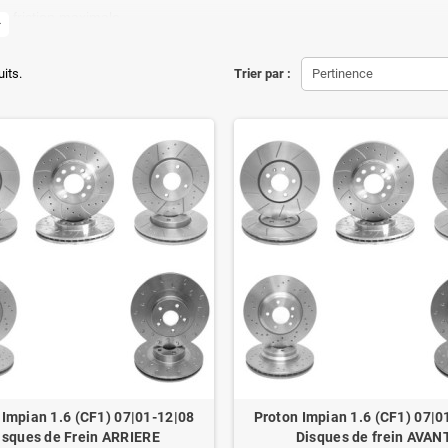
de friction maximale
more
ons d'origine respectées
uits.
Trier par :
Pertinence
tion en lieu et place.
éduit de 20% en moyenne
ué pour le contrôle technique
 Impian 1.6 (CF1) 07|01-12|08
Proton Impian 1.6 (CF1) 07|0
isques de Frein ARRIERE
Disques de frein AVAN