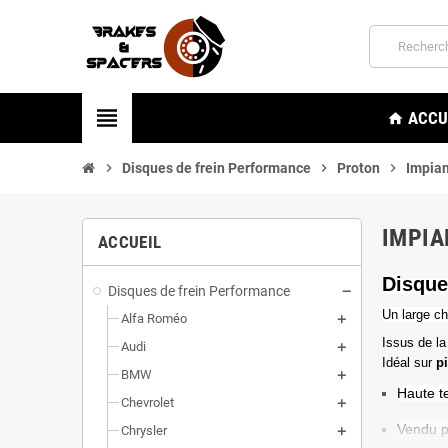
view_headline
ACCU
home
chevron_right
Disques de frein Performance
chevron_right
Proton
chevron_right
Impia
IMPIA
ACCUEIL
Disque
Disques de frein Performance
Un l
arge ch
Alfa Roméo
Issus de la
Audi
Idéal sur
p
BMW
Haute t
Chevrolet
Vendu p
Chrysler