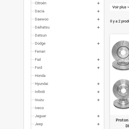
Citroën
Valeur 
Voir plus
expand_
Dacia
Dimensi
Daewoo
Il y a 2 prod
Installa
Daihatsu
Datsun
Poids r
Dodge
Homolog
Ferrari
Fiat
Ford
Honda
Hyundai
Infiniti
Isuzu
Iveco
Jaguar
Proton
Jeep
D