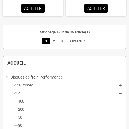
ACHETER
ACHETER
Affichage 1-12 de 36 article(s)
1
2
3
navigate_next
SUIVANT
ACCUEIL
Disques de frein Performance
Alfa Roméo
Audi
100
200
50
80