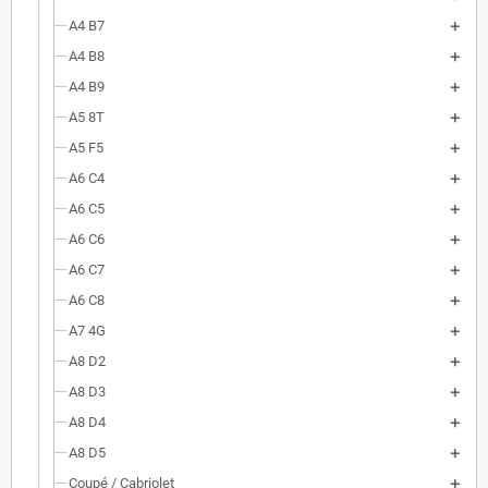
A4 B7
A4 B8
A4 B9
A5 8T
A5 F5
A6 C4
A6 C5
A6 C6
A6 C7
A6 C8
A7 4G
A8 D2
A8 D3
A8 D4
A8 D5
Coupé / Cabriolet