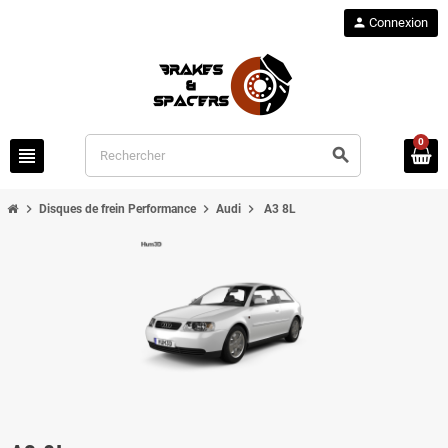
person
Connexion
0
view_headline
search
chevron_right
chevron_right
chevron_right
Disques de frein Performance
Audi
A3 8L