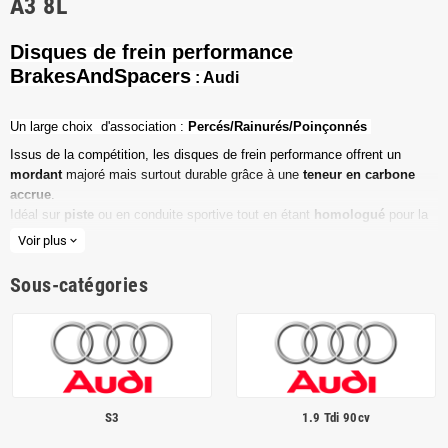
A3 8L
Disques de frein performance
BrakesAndSpacers
: Audi
Un l
arge choix d'association :
Percés/Rainurés/Poinçonnés
Issus de la compétition, les disques de frein performance offrent un
mordant
majoré mais surtout durable grâce à une
teneur en carbone
accrue
.
Idéal sur
piste
ou en conduite sportive tout en étant
homologué
pour la
route ouverte.
Voir plus
expand_more
Haute teneur en carbone
Sous-catégories
Vendu par paire
Valeur de friction maximale
Dimensions d'origine respectées
Installation en lieu et place.
S3
1.9 Tdi 90cv
Poids réduit de 20% en moyenne