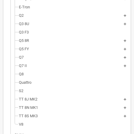
E-Tron
Q2
Q3 8U
Q3 F3
Q5 8R
Q5 FY
Q7
Q7 II
Q8
Quattro
S2
TT 8J MK2
TT 8N MK1
TT 8S MK3
V8