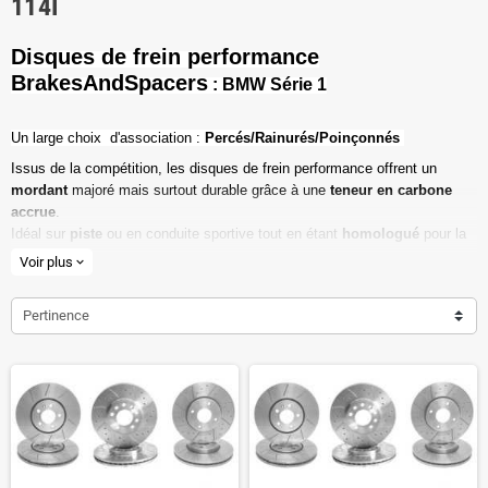
114I
Disques de frein performance
BrakesAndSpacers
: BMW Série 1
Un l
arge choix d'association :
Percés/Rainurés/Poinçonnés
Issus de la compétition, les disques de frein performance offrent un
mordant
majoré mais surtout durable grâce à une
teneur en carbone
accrue
.
Idéal sur
piste
ou en conduite sportive tout en étant
homologué
pour la
route ouverte.
Voir plus
expand_more
Haute teneur en carbone
Pertinence
Vendu par paire
Valeur de friction maximale
Dimensions d'origine respectées
Installation en lieu et place.
Poids réduit de 20% en moyenne