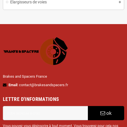
Elargisseurs de voies
Brakes and Spacers France
Email
: contact@brakesandspacers.fr
LETTRE D'INFORMATIONS
ok
Vous pouvez vous désinscrire à tout moment. Vous trouverez pour cela nos