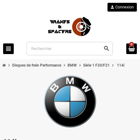
person
Connexion
0
view_headline
search
chevron_right
chevron_right
chevron_right
chevron_right
Disques de frein Performance
BMW
Série 1 F20/F21
114i