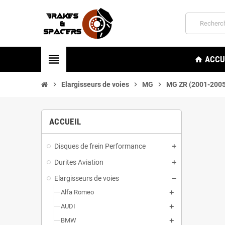
view_headline
ACCU
home
chevron_right
Elargisseurs de voies
chevron_right
MG
chevron_right
MG ZR (2001-2005
ACCUEIL
Disques de frein Performance
Durites Aviation
Elargisseurs de voies
Alfa Romeo
AUDI
BMW