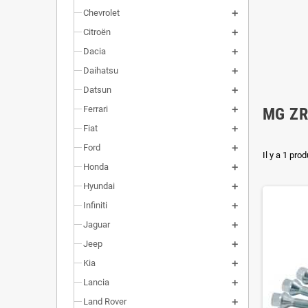
Chevrolet
Citroën
Dacia
Daihatsu
Datsun
Ferrari
MG ZR
Fiat
Ford
Il y a 1 prod
Honda
Hyundai
Infiniti
Jaguar
Jeep
Kia
Lancia
Land Rover